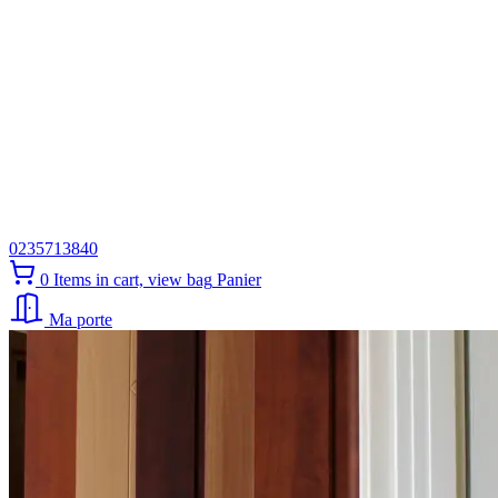
0235713840
0
Items in cart, view bag
Panier
Ma porte