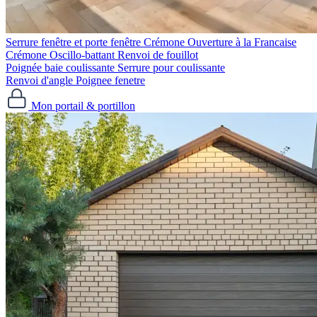
Serrure fenêtre et porte fenêtre
Crémone Ouverture à la Francaise
Crémone Oscillo-battant
Renvoi de fouillot
Poignée baie coulissante
Serrure pour coulissante
Renvoi d'angle
Poignee fenetre
Mon portail & portillon