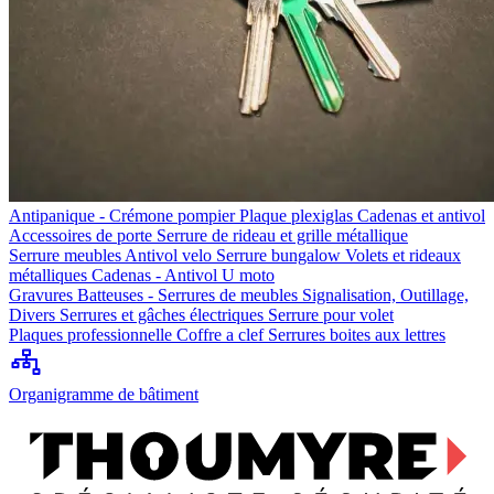
Antipanique - Crémone pompier
Plaque plexiglas
Cadenas et antivol
Accessoires de porte
Serrure de rideau et grille métallique
Serrure meubles
Antivol velo
Serrure bungalow
Volets et rideaux
métalliques
Cadenas - Antivol U moto
Gravures
Batteuses - Serrures de meubles
Signalisation, Outillage,
Divers
Serrures et gâches électriques
Serrure pour volet
Plaques professionnelle
Coffre a clef
Serrures boites aux lettres
Organigramme de bâtiment