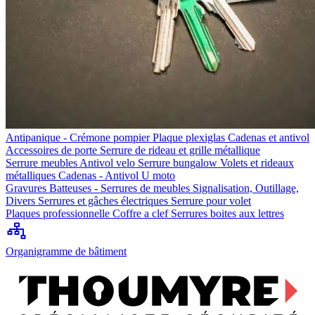
Antipanique - Crémone pompier
Plaque plexiglas
Cadenas et antivol
Accessoires de porte
Serrure de rideau et grille métallique
Serrure meubles
Antivol velo
Serrure bungalow
Volets et rideaux
métalliques
Cadenas - Antivol U moto
Gravures
Batteuses - Serrures de meubles
Signalisation, Outillage,
Divers
Serrures et gâches électriques
Serrure pour volet
Plaques professionnelle
Coffre a clef
Serrures boites aux lettres
Organigramme de bâtiment