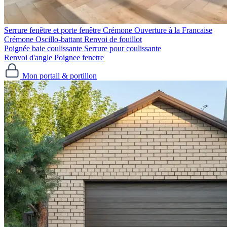
Serrure fenêtre et porte fenêtre
Crémone Ouverture à la Francaise
Crémone Oscillo-battant
Renvoi de fouillot
Poignée baie coulissante
Serrure pour coulissante
Renvoi d'angle
Poignee fenetre
Mon portail & portillon