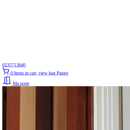
0235713840
0
Items in cart, view bag
Panier
Ma porte