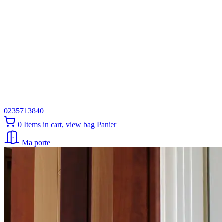
0235713840
0
Items in cart, view bag
Panier
Ma porte