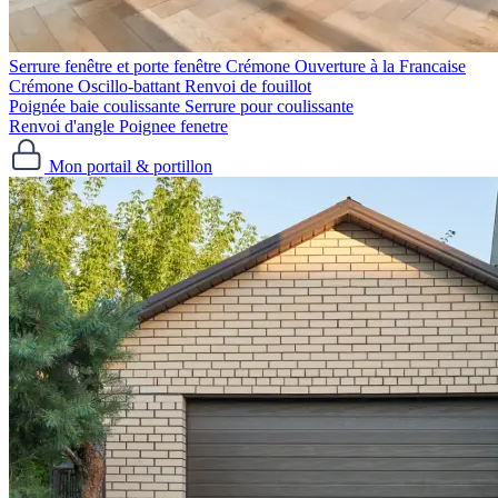
Serrure fenêtre et porte fenêtre
Crémone Ouverture à la Francaise
Crémone Oscillo-battant
Renvoi de fouillot
Poignée baie coulissante
Serrure pour coulissante
Renvoi d'angle
Poignee fenetre
Mon portail & portillon