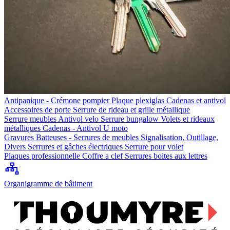
Antipanique - Crémone pompier
Plaque plexiglas
Cadenas et antivol
Accessoires de porte
Serrure de rideau et grille métallique
Serrure meubles
Antivol velo
Serrure bungalow
Volets et rideaux
métalliques
Cadenas - Antivol U moto
Gravures
Batteuses - Serrures de meubles
Signalisation, Outillage,
Divers
Serrures et gâches électriques
Serrure pour volet
Plaques professionnelle
Coffre a clef
Serrures boites aux lettres
Organigramme de bâtiment