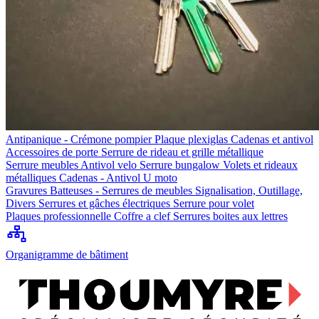
Antipanique - Crémone pompier
Plaque plexiglas
Cadenas et antivol
Accessoires de porte
Serrure de rideau et grille métallique
Serrure meubles
Antivol velo
Serrure bungalow
Volets et rideaux
métalliques
Cadenas - Antivol U moto
Gravures
Batteuses - Serrures de meubles
Signalisation, Outillage,
Divers
Serrures et gâches électriques
Serrure pour volet
Plaques professionnelle
Coffre a clef
Serrures boites aux lettres
Organigramme de bâtiment