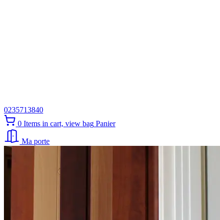
0235713840
0
Items in cart, view bag
Panier
Ma porte