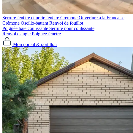
Serrure fenêtre et porte fenêtre
Crémone Ouverture à la Francaise
Crémone Oscillo-battant
Renvoi de fouillot
Poignée baie coulissante
Serrure pour coulissante
Renvoi d'angle
Poignee fenetre
Mon portail & portillon