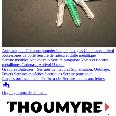
Antipanique - Crémone pompier
Plaque plexiglas
Cadenas et antivol
Accessoires de porte
Serrure de rideau et grille métallique
Serrure meubles
Antivol velo
Serrure bungalow
Volets et rideaux
métalliques
Cadenas - Antivol U moto
Gravures
Batteuses - Serrures de meubles
Signalisation, Outillage,
Divers
Serrures et gâches électriques
Serrure pour volet
Plaques professionnelle
Coffre a clef
Serrures boites aux lettres
Organigramme de bâtiment