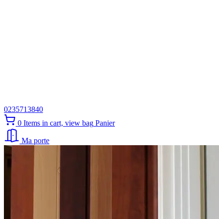
0235713840
0
Items in cart, view bag
Panier
Ma porte