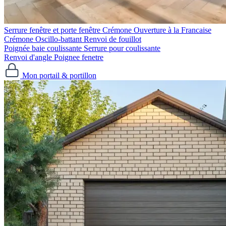
Serrure fenêtre et porte fenêtre
Crémone Ouverture à la Francaise
Crémone Oscillo-battant
Renvoi de fouillot
Poignée baie coulissante
Serrure pour coulissante
Renvoi d'angle
Poignee fenetre
Mon portail & portillon