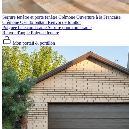
Serrure fenêtre et porte fenêtre
Crémone Ouverture à la Francaise
Crémone Oscillo-battant
Renvoi de fouillot
Poignée baie coulissante
Serrure pour coulissante
Renvoi d'angle
Poignee fenetre
Mon portail & portillon