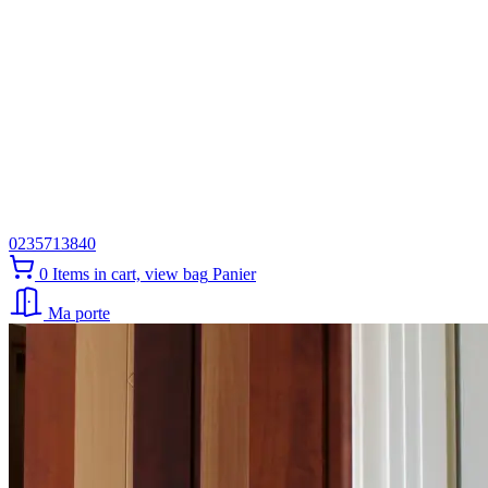
0235713840
0
Items in cart, view bag
Panier
Ma porte