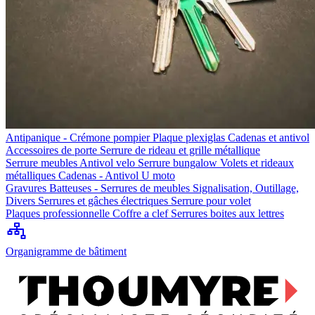
Antipanique - Crémone pompier
Plaque plexiglas
Cadenas et antivol
Accessoires de porte
Serrure de rideau et grille métallique
Serrure meubles
Antivol velo
Serrure bungalow
Volets et rideaux
métalliques
Cadenas - Antivol U moto
Gravures
Batteuses - Serrures de meubles
Signalisation, Outillage,
Divers
Serrures et gâches électriques
Serrure pour volet
Plaques professionnelle
Coffre a clef
Serrures boites aux lettres
Organigramme de bâtiment