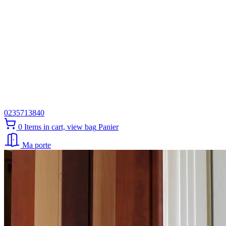
0235713840
0
Items in cart, view bag
Panier
Ma porte