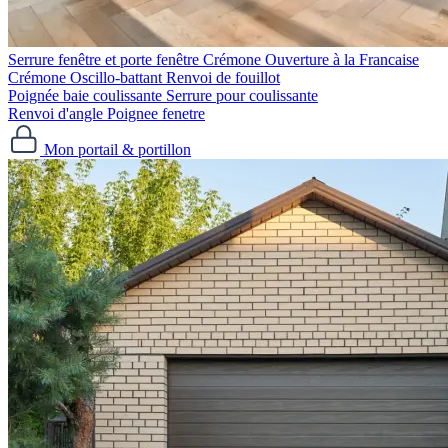
Serrure fenêtre et porte fenêtre
Crémone Ouverture à la Francaise
Crémone Oscillo-battant
Renvoi de fouillot
Poignée baie coulissante
Serrure pour coulissante
Renvoi d'angle
Poignee fenetre
Mon portail & portillon