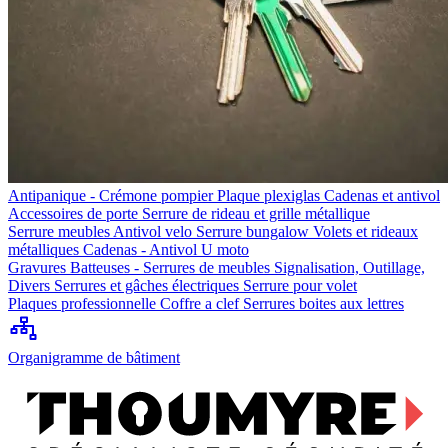
Antipanique - Crémone pompier
Plaque plexiglas
Cadenas et antivol
Accessoires de porte
Serrure de rideau et grille métallique
Serrure meubles
Antivol velo
Serrure bungalow
Volets et rideaux
métalliques
Cadenas - Antivol U moto
Gravures
Batteuses - Serrures de meubles
Signalisation, Outillage,
Divers
Serrures et gâches électriques
Serrure pour volet
Plaques professionnelle
Coffre a clef
Serrures boites aux lettres
Organigramme de bâtiment