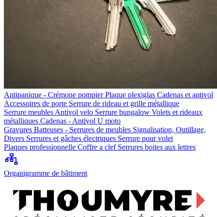
Antipanique - Crémone pompier
Plaque plexiglas
Cadenas et antivol
Accessoires de porte
Serrure de rideau et grille métallique
Serrure meubles
Antivol velo
Serrure bungalow
Volets et rideaux
métalliques
Cadenas - Antivol U moto
Gravures
Batteuses - Serrures de meubles
Signalisation, Outillage,
Divers
Serrures et gâches électriques
Serrure pour volet
Plaques professionnelle
Coffre a clef
Serrures boites aux lettres
Organigramme de bâtiment