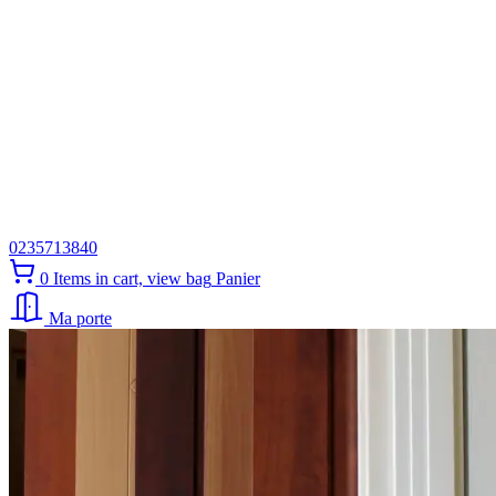
0235713840
0
Items in cart, view bag
Panier
Ma porte