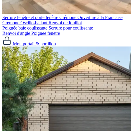
Serrure fenêtre et porte fenêtre
Crémone Ouverture à la Francaise
Crémone Oscillo-battant
Renvoi de fouillot
Poignée baie coulissante
Serrure pour coulissante
Renvoi d'angle
Poignee fenetre
Mon portail & portillon