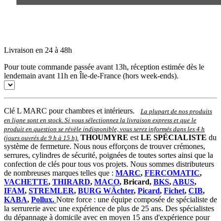
Livraison en 24 à 48h
Pour toute commande passée avant 13h, réception estimée dès le
lendemain avant 11h en Île-de-France (hors week-ends).
Clé L MARC pour chambres et intérieurs.
La plupart de nos produits
en ligne sont en stock. Si vous sélectionnez la livraison express et que le
produit en question se révèle indisponible, vous serez informés dans les 4 h
THOUMYRE
est
LE SPÉCIALISTE
du
(jours ouvrés de 9 h à 15 h)
.
système de fermeture. Nous nous efforçons de trouver crémones,
serrures, cylindres de sécurité, poignées de toutes sortes ainsi que la
confection de clés pour tous vos projets. Nous sommes distributeurs
de nombreuses marques telles que :
MARC
,
FERCOMATIC
,
VACHETTE
,
THIRARD
,
MACO
, Bricard,
BKS
,
ABUS
,
IFAM
,
STREMLER
,
BURG WÄchter
,
Picard
,
Fichet
,
CIB
,
KABA
,
Pollux.
Notre force : une équipe composée de spécialiste de
la serrurerie avec une expérience de plus de 25 ans. Des spécialistes
du dépannage à domicile avec en moyen 15 ans d'expérience pour