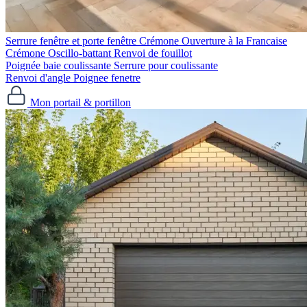
Serrure fenêtre et porte fenêtre
Crémone Ouverture à la Francaise
Crémone Oscillo-battant
Renvoi de fouillot
Poignée baie coulissante
Serrure pour coulissante
Renvoi d'angle
Poignee fenetre
Mon portail & portillon