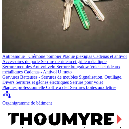
Antipanique - Crémone pompier
Plaque plexiglas
Cadenas et antivol
Accessoires de porte
Serrure de rideau et grille métallique
Serrure meubles
Antivol velo
Serrure bungalow
Volets et rideaux
métalliques
Cadenas - Antivol U moto
Gravures
Batteuses - Serrures de meubles
Signalisation, Outillage,
Divers
Serrures et gâches électriques
Serrure pour volet
Plaques professionnelle
Coffre a clef
Serrures boites aux lettres
Organigramme de bâtiment