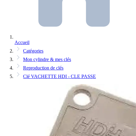
Accueil
Catégories
Mon cylindre & mes clés
Reproduction de clés
Clé VACHETTE HDI - CLE PASSE