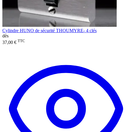
Cylindre HUNO de sécurité THOUMYRE- 4 clés
dès
TTC
37,00 €