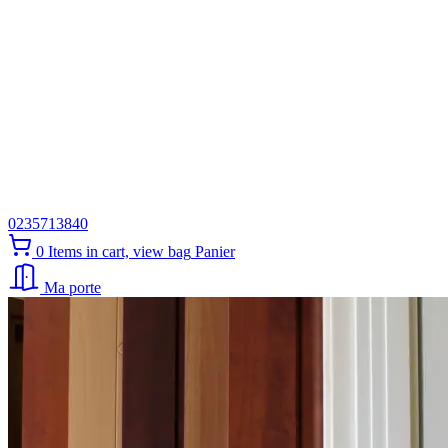
0235713840
0
Items in cart, view bag
Panier
Ma porte