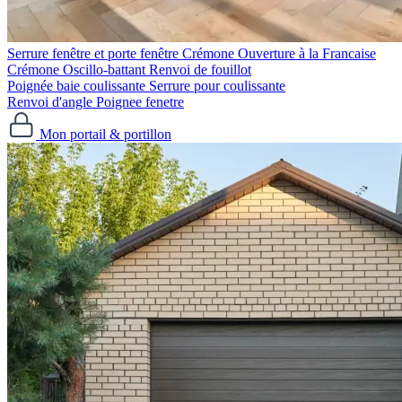
Serrure fenêtre et porte fenêtre
Crémone Ouverture à la Francaise
Crémone Oscillo-battant
Renvoi de fouillot
Poignée baie coulissante
Serrure pour coulissante
Renvoi d'angle
Poignee fenetre
Mon portail & portillon