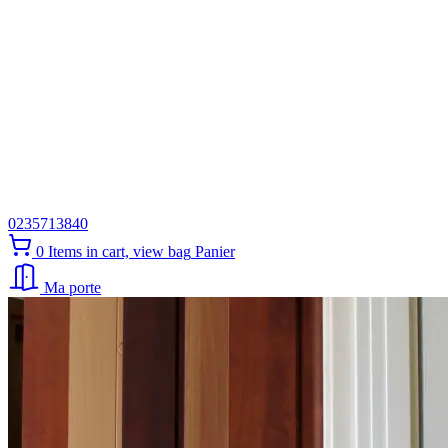
0235713840
0
Items in cart, view bag
Panier
Ma porte