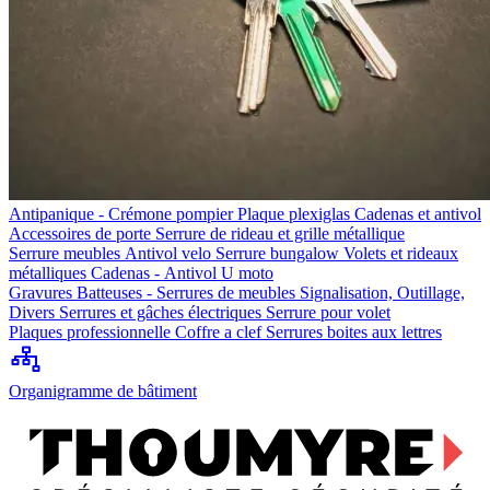
Antipanique - Crémone pompier
Plaque plexiglas
Cadenas et antivol
Accessoires de porte
Serrure de rideau et grille métallique
Serrure meubles
Antivol velo
Serrure bungalow
Volets et rideaux
métalliques
Cadenas - Antivol U moto
Gravures
Batteuses - Serrures de meubles
Signalisation, Outillage,
Divers
Serrures et gâches électriques
Serrure pour volet
Plaques professionnelle
Coffre a clef
Serrures boites aux lettres
Organigramme de bâtiment