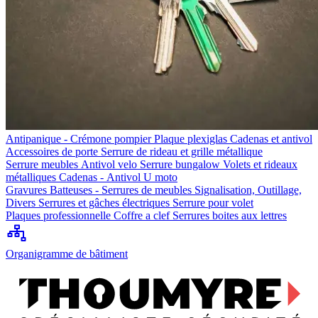
Antipanique - Crémone pompier
Plaque plexiglas
Cadenas et antivol
Accessoires de porte
Serrure de rideau et grille métallique
Serrure meubles
Antivol velo
Serrure bungalow
Volets et rideaux
métalliques
Cadenas - Antivol U moto
Gravures
Batteuses - Serrures de meubles
Signalisation, Outillage,
Divers
Serrures et gâches électriques
Serrure pour volet
Plaques professionnelle
Coffre a clef
Serrures boites aux lettres
Organigramme de bâtiment