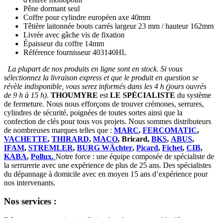
Pêne dormant seul
Coffre pour cylindre européen axe 40mm
Têtière laitonnée bouts carrés largeur 23 mm / hauteur 162mm
Livrée avec gâche vis de fixation
Épaisseur du coffre 14mm
Référence fournisseur 403140HL
La plupart de nos produits en ligne sont en stock. Si vous
sélectionnez la livraison express et que le produit en question se
révèle indisponible, vous serez informés dans les 4 h (jours ouvrés
de 9 h à 15 h)
.
THOUMYRE
est
LE SPÉCIALISTE
du système
de fermeture. Nous nous efforçons de trouver crémones, serrures,
cylindres de sécurité, poignées de toutes sortes ainsi que la
confection de clés pour tous vos projets. Nous sommes distributeurs
de nombreuses marques telles que :
MARC
,
FERCOMATIC
,
VACHETTE
,
THIRARD
,
MACO
, Bricard,
BKS
,
ABUS
,
IFAM
,
STREMLER
,
BURG WÄchter
,
Picard
,
Fichet
,
CIB
,
KABA
,
Pollux.
Notre force : une équipe composée de spécialiste de
la serrurerie avec une expérience de plus de 25 ans. Des spécialistes
du dépannage à domicile avec en moyen 15 ans d’expérience pour
nos intervenants.
Nos services :