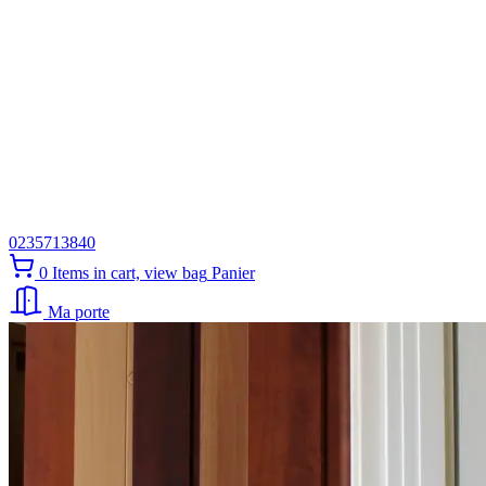
0235713840
0
Items in cart, view bag
Panier
Ma porte