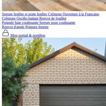
Serrure fenêtre et porte fenêtre
Crémone Ouverture à la Francaise
Crémone Oscillo-battant
Renvoi de fouillot
Poignée baie coulissante
Serrure pour coulissante
Renvoi d'angle
Poignee fenetre
Mon portail & portillon