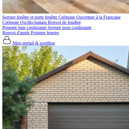
Serrure fenêtre et porte fenêtre
Crémone Ouverture à la Francaise
Crémone Oscillo-battant
Renvoi de fouillot
Poignée baie coulissante
Serrure pour coulissante
Renvoi d'angle
Poignee fenetre
Mon portail & portillon