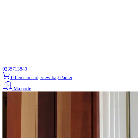
0235713840
0
Items in cart, view bag
Panier
Ma porte