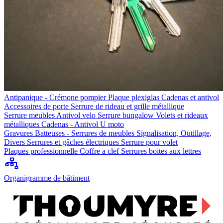
Antipanique - Crémone pompier
Plaque plexiglas
Cadenas et antivol
Accessoires de porte
Serrure de rideau et grille métallique
Serrure meubles
Antivol velo
Serrure bungalow
Volets et rideaux
métalliques
Cadenas - Antivol U moto
Gravures
Batteuses - Serrures de meubles
Signalisation, Outillage,
Divers
Serrures et gâches électriques
Serrure pour volet
Plaques professionnelle
Coffre a clef
Serrures boites aux lettres
Organigramme de bâtiment