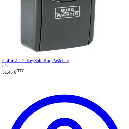
Coffre à clés KeySafe Burg Wächter
dès
TTC
51,48 €