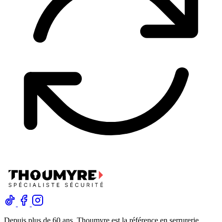
Depuis plus de 60 ans, Thoumyre est la référence en serrurerie,