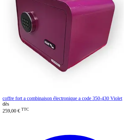
coffre fort a combinaison électronique a code 350-430 Violet
dès
TTC
259,00 €