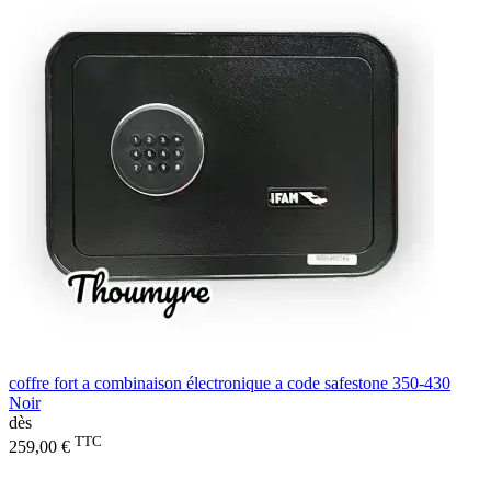
coffre fort a combinaison électronique a code safestone 350-430
Noir
dès
TTC
259,00 €