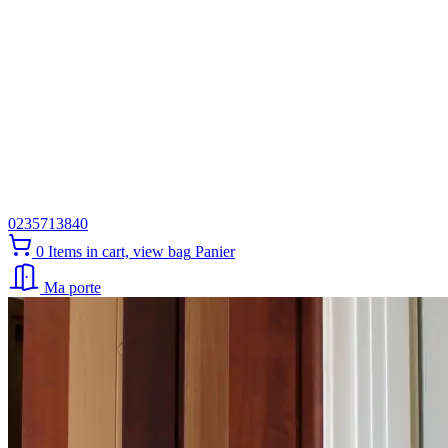
0235713840
0
Items in cart, view bag
Panier
Ma porte