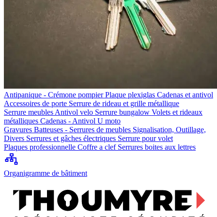
Antipanique - Crémone pompier
Plaque plexiglas
Cadenas et antivol
Accessoires de porte
Serrure de rideau et grille métallique
Serrure meubles
Antivol velo
Serrure bungalow
Volets et rideaux
métalliques
Cadenas - Antivol U moto
Gravures
Batteuses - Serrures de meubles
Signalisation, Outillage,
Divers
Serrures et gâches électriques
Serrure pour volet
Plaques professionnelle
Coffre a clef
Serrures boites aux lettres
Organigramme de bâtiment