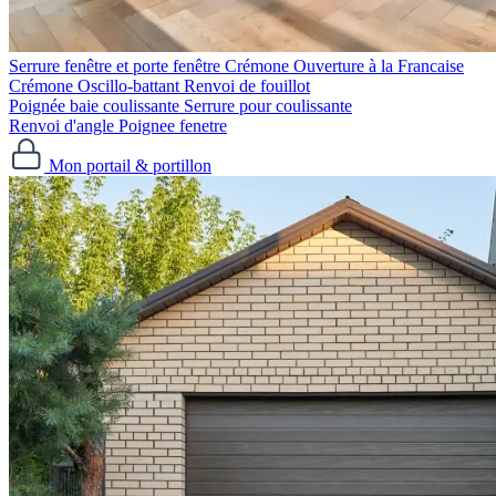
Serrure fenêtre et porte fenêtre
Crémone Ouverture à la Francaise
Crémone Oscillo-battant
Renvoi de fouillot
Poignée baie coulissante
Serrure pour coulissante
Renvoi d'angle
Poignee fenetre
Mon portail & portillon