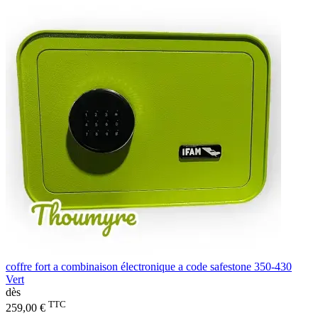
coffre fort a combinaison électronique a code safestone 350-430
Vert
dès
TTC
259,00 €