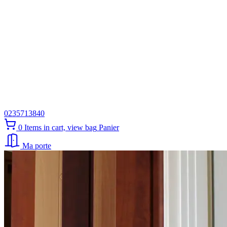
0235713840
0
Items in cart, view bag
Panier
Ma porte