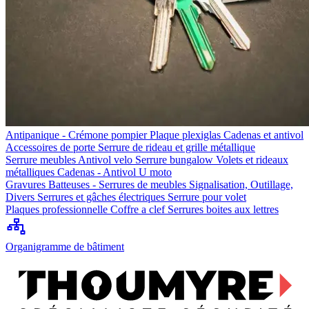
Antipanique - Crémone pompier
Plaque plexiglas
Cadenas et antivol
Accessoires de porte
Serrure de rideau et grille métallique
Serrure meubles
Antivol velo
Serrure bungalow
Volets et rideaux
métalliques
Cadenas - Antivol U moto
Gravures
Batteuses - Serrures de meubles
Signalisation, Outillage,
Divers
Serrures et gâches électriques
Serrure pour volet
Plaques professionnelle
Coffre a clef
Serrures boites aux lettres
Organigramme de bâtiment