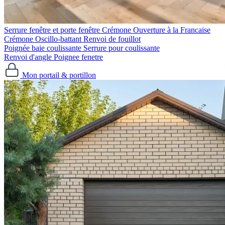
Serrure fenêtre et porte fenêtre
Crémone Ouverture à la Francaise
Crémone Oscillo-battant
Renvoi de fouillot
Poignée baie coulissante
Serrure pour coulissante
Renvoi d'angle
Poignee fenetre
Mon portail & portillon