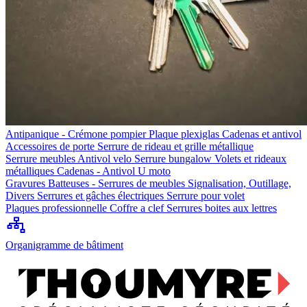
Antipanique - Crémone pompier
Plaque plexiglas
Cadenas et antivol
Accessoires de porte
Serrure de rideau et grille métallique
Serrure meubles
Antivol velo
Serrure bungalow
Volets et rideaux
métalliques
Cadenas - Antivol U moto
Gravures
Batteuses - Serrures de meubles
Signalisation, Outillage,
Divers
Serrures et gâches électriques
Serrure pour volet
Plaques professionnelle
Coffre a clef
Serrures boites aux lettres
Organigramme de bâtiment