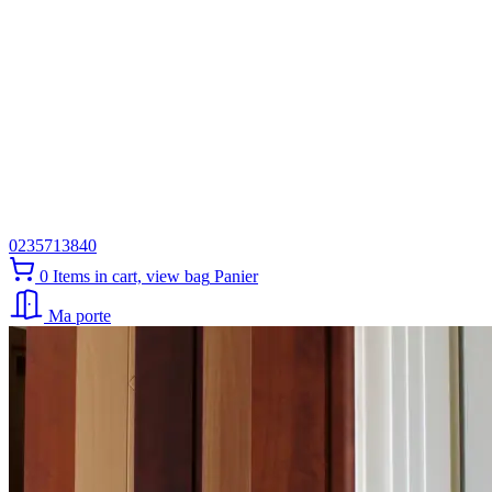
0235713840
0
Items in cart, view bag
Panier
Ma porte