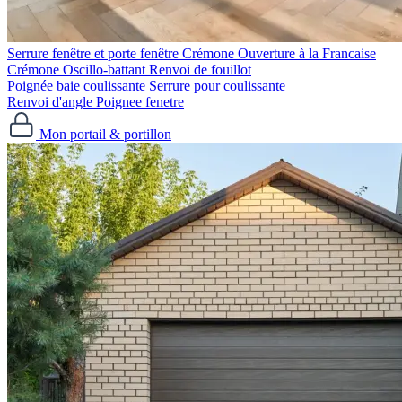
Serrure fenêtre et porte fenêtre
Crémone Ouverture à la Francaise
Crémone Oscillo-battant
Renvoi de fouillot
Poignée baie coulissante
Serrure pour coulissante
Renvoi d'angle
Poignee fenetre
Mon portail & portillon