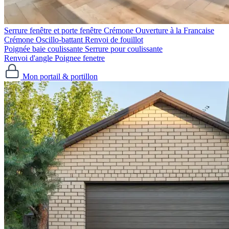
Serrure fenêtre et porte fenêtre
Crémone Ouverture à la Francaise
Crémone Oscillo-battant
Renvoi de fouillot
Poignée baie coulissante
Serrure pour coulissante
Renvoi d'angle
Poignee fenetre
Mon portail & portillon