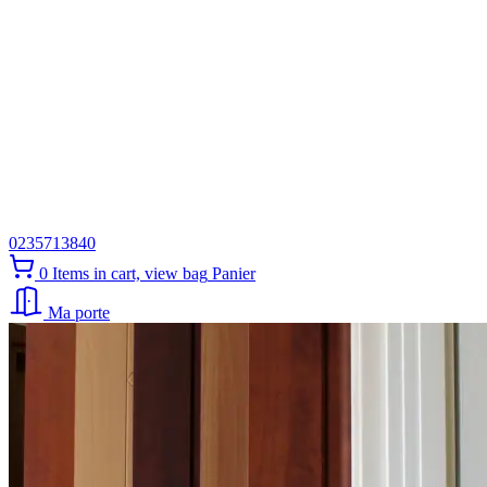
0235713840
0
Items in cart, view bag
Panier
Ma porte