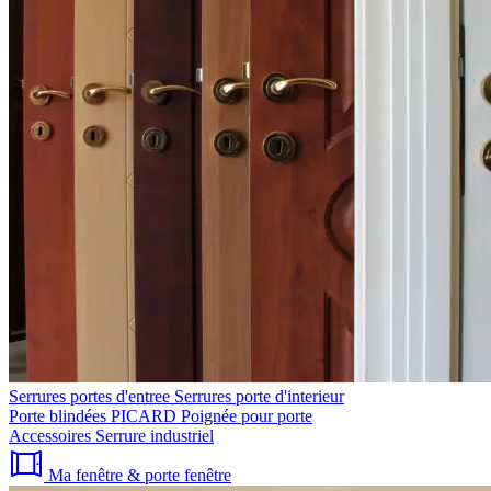
Serrures portes d'entree
Serrures porte d'interieur
Porte blindées PICARD
Poignée pour porte
Accessoires
Serrure industriel
Ma fenêtre & porte fenêtre