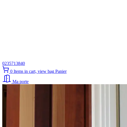
0235713840
0
Items in cart, view bag
Panier
Ma porte