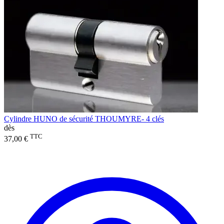
Cylindre HUNO de sécurité THOUMYRE- 4 clés
dès
TTC
37,00 €