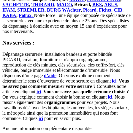
VACHETTE
,
THIRARD
,
MACO
, Bricard,
BKS
,
ABUS
,
IFAM
,
STREMLER
,
BURG WÄchter
,
Picard
,
Fichet
,
CIB
,
KABA
,
Pollux.
Notre force : une équipe composée de spécialiste de
la serrurerie avec une expérience de plus de 25 ans. Des spécialistes
du dépannage à domicile avec en moyen 15 ans d’expérience pour
nos intervenants.
Nos services :
Dépannage serrurerie, installation bandeau et porte blindée
PICARD, création, fourniture et réappro organigramme,
reproduction de clés minutes, clés sécurisées, clés coffre-fort, clés
véhicule, badge immeuble et télécommande d’immeuble. Nous
disposons d’une page
d’aide
. On vous explique comment
déterminer le sens d’ouverture de votre serrure en cliquant
ici.
Vous
ne savez pas comment mesurer votre serrure ?
Consultez notre
article en cliquant
ici
.
Vous ne savez pas quelle crémone choisir ?
On vous explique comment choisir la bonne en cliquant
ici
. Nous
faisons également des
organigrammes
pour vos projets. Nous
travaillons déjà avec les hôpitaux, les universités, les sièges sociaux,
la métropole ainsi que la promotion immobilière qui nous font
confiance. Cliquez
ici
pour en savoir plus.
Aucune information complémentaire disponible.