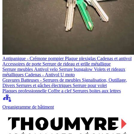
Antipanique - Crémone pompier
Plaque plexiglas
Cadenas et antivol
Accessoires de porte
Serrure de rideau et grille métallique
Serrure meubles
Antivol velo
Serrure bungalow
Volets et rideaux
métalliques
Cadenas - Antivol U moto
Gravures
Batteuses - Serrures de meubles
Signalisation, Outillage,
Divers
Serrures et gâches électriques
Serrure pour volet
Plaques professionnelle
Coffre a clef
Serrures boites aux lettres
Organigramme de bâtiment