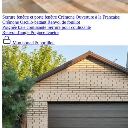
Serrure fenêtre et porte fenêtre
Crémone Ouverture à la Francaise
Crémone Oscillo-battant
Renvoi de fouillot
Poignée baie coulissante
Serrure pour coulissante
Renvoi d'angle
Poignee fenetre
Mon portail & portillon