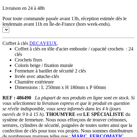
Livraison en 24 à 48h
Pour toute commande passée avant 13h, réception estimée dès le
lendemain avant 11h en Île-de-France (hors week-ends).
Coffret à clés
DECAYEUX
.
Coffret à clés en tôle d'acier emboutie / capacité crochets : 24
clés
Crochets fixes
Coloris beige / fixation murale
Fermeture à barillet de sécurité 2 clés
livrée avec attache-clés
Charnière extérieure
Dimensions : L 250mm x H 180mm x P 60mm
REF :
486490
La plupart de nos produits en ligne sont en stock. Si
vous sélectionnez la livraison express et que le produit en question
se révèle indisponible, vous serez informés dans les 4 h (jours
ouvrés de 9 h à 15 h)
.
THOUMYRE
est
LE SPÉCIALISTE
du
système de fermeture. Nous nous efforçons de trouver crémones,
serrures, cylindres de sécurité, poignées de toutes sortes ainsi que la
confection de clés pour tous vos projets. Nous sommes distributeurs
de nombreuses marques telles que :
MARC
,
FERCOMATIC
,