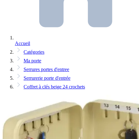
Accueil
Catégories
Ma porte
Serrures portes d'entree
Serrurerie porte d'entrée
Coffret à clés beige 24 crochets