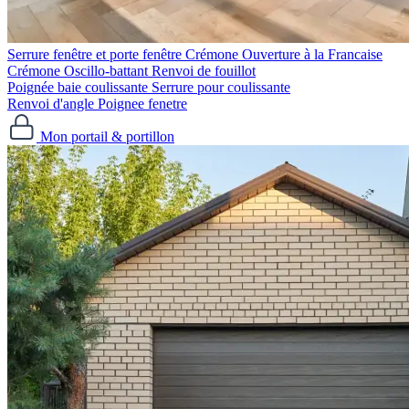
Serrure fenêtre et porte fenêtre
Crémone Ouverture à la Francaise
Crémone Oscillo-battant
Renvoi de fouillot
Poignée baie coulissante
Serrure pour coulissante
Renvoi d'angle
Poignee fenetre
Mon portail & portillon