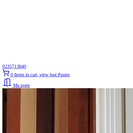
0235713840
0
Items in cart, view bag
Panier
Ma porte