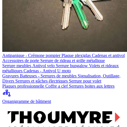
Antipanique - Crémone pompier
Plaque plexiglas
Cadenas et antivol
Accessoires de porte
Serrure de rideau et grille métallique
Serrure meubles
Antivol velo
Serrure bungalow
Volets et rideaux
métalliques
Cadenas - Antivol U moto
Gravures
Batteuses - Serrures de meubles
Signalisation, Outillage,
Divers
Serrures et gâches électriques
Serrure pour volet
Plaques professionnelle
Coffre a clef
Serrures boites aux lettres
Organigramme de bâtiment