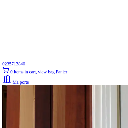
0235713840
0
Items in cart, view bag
Panier
Ma porte