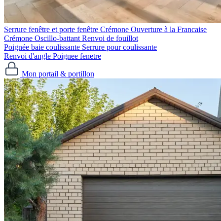
Serrure fenêtre et porte fenêtre
Crémone Ouverture à la Francaise
Crémone Oscillo-battant
Renvoi de fouillot
Poignée baie coulissante
Serrure pour coulissante
Renvoi d'angle
Poignee fenetre
Mon portail & portillon