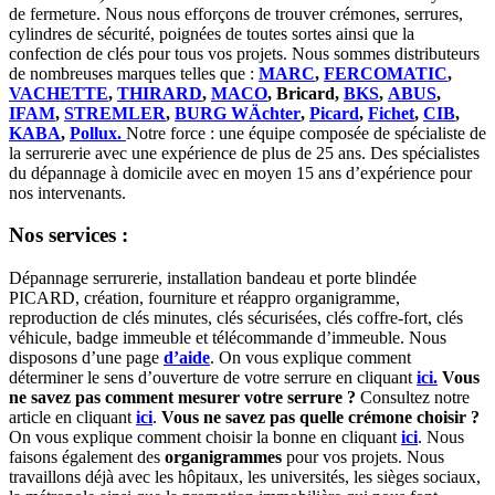
de fermeture. Nous nous efforçons de trouver crémones, serrures,
cylindres de sécurité, poignées de toutes sortes ainsi que la
confection de clés pour tous vos projets. Nous sommes distributeurs
de nombreuses marques telles que :
MARC
,
FERCOMATIC
,
VACHETTE
,
THIRARD
,
MACO
, Bricard,
BKS
,
ABUS
,
IFAM
,
STREMLER
,
BURG WÄchter
,
Picard
,
Fichet
,
CIB
,
KABA
,
Pollux.
Notre force : une équipe composée de spécialiste de
la serrurerie avec une expérience de plus de 25 ans. Des spécialistes
du dépannage à domicile avec en moyen 15 ans d’expérience pour
nos intervenants.
Nos services :
Dépannage serrurerie, installation bandeau et porte blindée
PICARD, création, fourniture et réappro organigramme,
reproduction de clés minutes, clés sécurisées, clés coffre-fort, clés
véhicule, badge immeuble et télécommande d’immeuble. Nous
disposons d’une page
d’aide
. On vous explique comment
déterminer le sens d’ouverture de votre serrure en cliquant
ici.
Vous
ne savez pas comment mesurer votre serrure ?
Consultez notre
article en cliquant
ici
.
Vous ne savez pas quelle crémone choisir ?
On vous explique comment choisir la bonne en cliquant
ici
. Nous
faisons également des
organigrammes
pour vos projets. Nous
travaillons déjà avec les hôpitaux, les universités, les sièges sociaux,