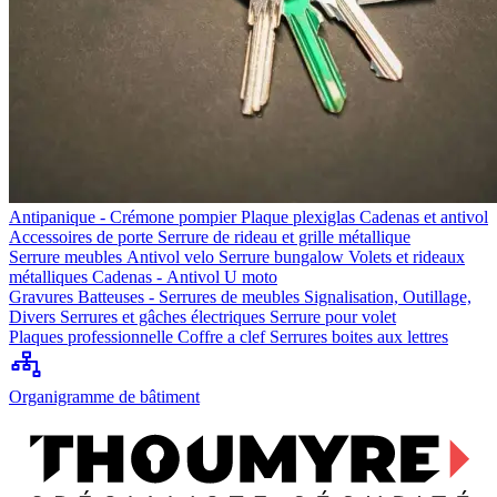
Antipanique - Crémone pompier
Plaque plexiglas
Cadenas et antivol
Accessoires de porte
Serrure de rideau et grille métallique
Serrure meubles
Antivol velo
Serrure bungalow
Volets et rideaux
métalliques
Cadenas - Antivol U moto
Gravures
Batteuses - Serrures de meubles
Signalisation, Outillage,
Divers
Serrures et gâches électriques
Serrure pour volet
Plaques professionnelle
Coffre a clef
Serrures boites aux lettres
Organigramme de bâtiment