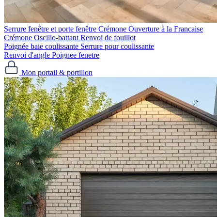
Serrure fenêtre et porte fenêtre
Crémone Ouverture à la Francaise
Crémone Oscillo-battant
Renvoi de fouillot
Poignée baie coulissante
Serrure pour coulissante
Renvoi d'angle
Poignee fenetre
Mon portail & portillon