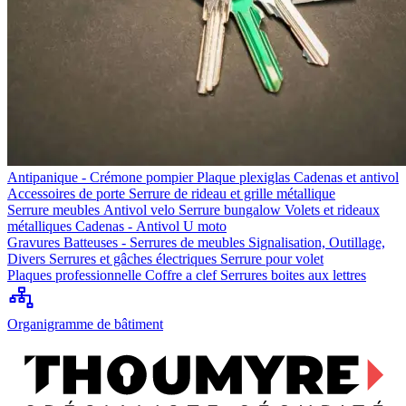
Antipanique - Crémone pompier
Plaque plexiglas
Cadenas et antivol
Accessoires de porte
Serrure de rideau et grille métallique
Serrure meubles
Antivol velo
Serrure bungalow
Volets et rideaux
métalliques
Cadenas - Antivol U moto
Gravures
Batteuses - Serrures de meubles
Signalisation, Outillage,
Divers
Serrures et gâches électriques
Serrure pour volet
Plaques professionnelle
Coffre a clef
Serrures boites aux lettres
Organigramme de bâtiment