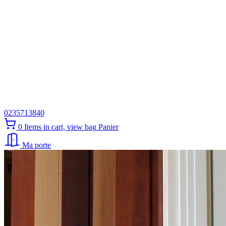
0235713840
0
Items in cart, view bag
Panier
Ma porte