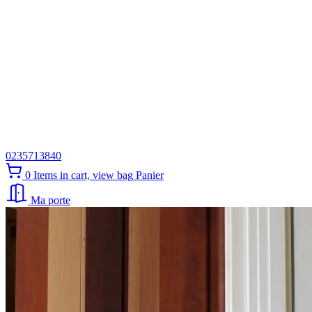
0235713840
0
Items in cart, view bag
Panier
Ma porte