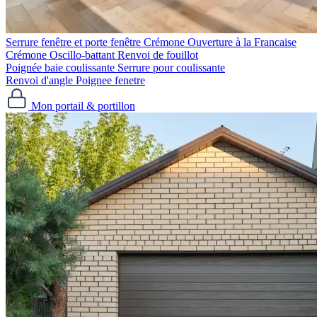
Serrure fenêtre et porte fenêtre
Crémone Ouverture à la Francaise
Crémone Oscillo-battant
Renvoi de fouillot
Poignée baie coulissante
Serrure pour coulissante
Renvoi d'angle
Poignee fenetre
Mon portail & portillon