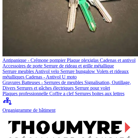
Antipanique - Crémone pompier
Plaque plexiglas
Cadenas et antivol
Accessoires de porte
Serrure de rideau et grille métallique
Serrure meubles
Antivol velo
Serrure bungalow
Volets et rideaux
métalliques
Cadenas - Antivol U moto
Gravures
Batteuses - Serrures de meubles
Signalisation, Outillage,
Divers
Serrures et gâches électriques
Serrure pour volet
Plaques professionnelle
Coffre a clef
Serrures boites aux lettres
Organigramme de bâtiment