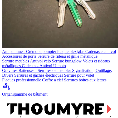
Antipanique - Crémone pompier
Plaque plexiglas
Cadenas et antivol
Accessoires de porte
Serrure de rideau et grille métallique
Serrure meubles
Antivol velo
Serrure bungalow
Volets et rideaux
métalliques
Cadenas - Antivol U moto
Gravures
Batteuses - Serrures de meubles
Signalisation, Outillage,
Divers
Serrures et gâches électriques
Serrure pour volet
Plaques professionnelle
Coffre a clef
Serrures boites aux lettres
Organigramme de bâtiment