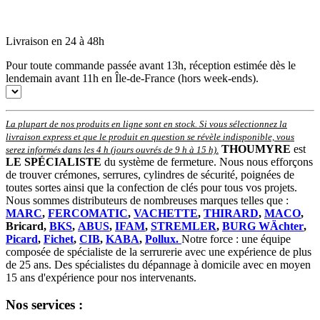
Livraison en 24 à 48h
Pour toute commande passée avant 13h, réception estimée dès le
lendemain avant 11h en Île-de-France (hors week-ends).
La plupart de nos produits en ligne sont en stock. Si vous sélectionnez la
livraison express et que le produit en question se révèle indisponible, vous
THOUMYRE
est
serez informés dans les 4 h (jours ouvrés de 9 h à 15 h)
.
LE SPÉCIALISTE
du système de fermeture. Nous nous efforçons
de trouver crémones, serrures, cylindres de sécurité, poignées de
toutes sortes ainsi que la confection de clés pour tous vos projets.
Nous sommes distributeurs de nombreuses marques telles que :
MARC
,
FERCOMATIC
,
VACHETTE
,
THIRARD
,
MACO
,
Bricard,
BKS
,
ABUS
,
IFAM
,
STREMLER
,
BURG WÄchter
,
Picard
,
Fichet
,
CIB
,
KABA
,
Pollux.
Notre force : une équipe
composée de spécialiste de la serrurerie avec une expérience de plus
de 25 ans. Des spécialistes du dépannage à domicile avec en moyen
15 ans d'expérience pour nos intervenants.
Nos services :