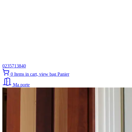
0235713840
0
Items in cart, view bag
Panier
Ma porte