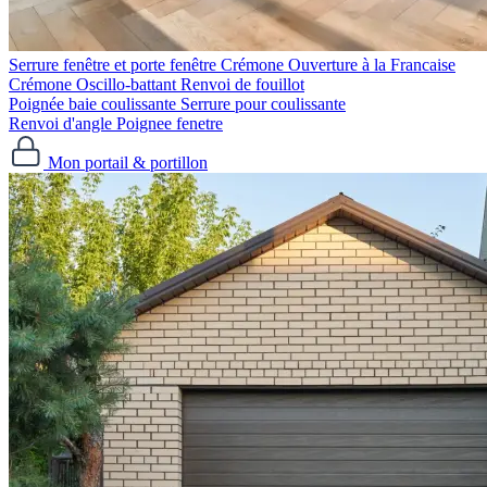
Serrure fenêtre et porte fenêtre
Crémone Ouverture à la Francaise
Crémone Oscillo-battant
Renvoi de fouillot
Poignée baie coulissante
Serrure pour coulissante
Renvoi d'angle
Poignee fenetre
Mon portail & portillon