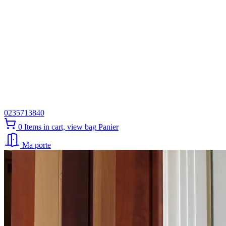
0235713840
0
Items in cart, view bag
Panier
Ma porte