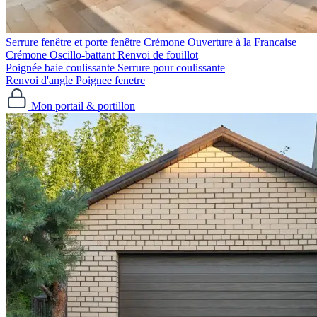
Serrure fenêtre et porte fenêtre
Crémone Ouverture à la Francaise
Crémone Oscillo-battant
Renvoi de fouillot
Poignée baie coulissante
Serrure pour coulissante
Renvoi d'angle
Poignee fenetre
Mon portail & portillon