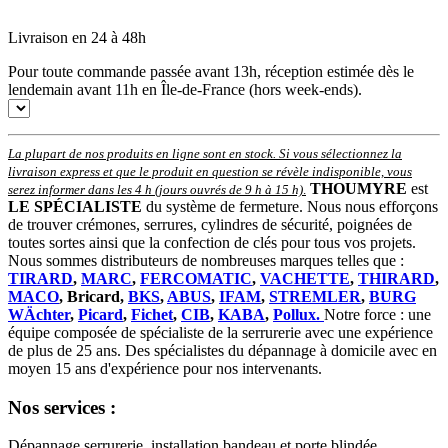
Livraison en 24 à 48h
Pour toute commande passée avant 13h, réception estimée dès le
lendemain avant 11h en Île-de-France (hors week-ends).
La plupart de nos produits en ligne sont en stock. Si vous sélectionnez la
livraison express et que le produit en question se révèle indisponible, vous
THOUMYRE
est
serez informer dans les 4 h (jours ouvrés de 9 h à 15 h)
.
LE SPÉCIALISTE
du système de fermeture. Nous nous efforçons
de trouver crémones, serrures, cylindres de sécurité, poignées de
toutes sortes ainsi que la confection de clés pour tous vos projets.
Nous sommes distributeurs de nombreuses marques telles que :
TIRARD
,
MARC
,
FERCOMATIC
,
VACHETTE
,
THIRARD
,
MACO
, Bricard,
BKS
,
ABUS
,
IFAM
,
STREMLER
,
BURG
WÄchter
,
Picard
,
Fichet
,
CIB
,
KABA
,
Pollux.
Notre force : une
équipe composée de spécialiste de la serrurerie avec une expérience
de plus de 25 ans. Des spécialistes du dépannage à domicile avec en
moyen 15 ans d'expérience pour nos intervenants.
Nos services :
Dépannage serrurerie, installation bandeau et porte blindée