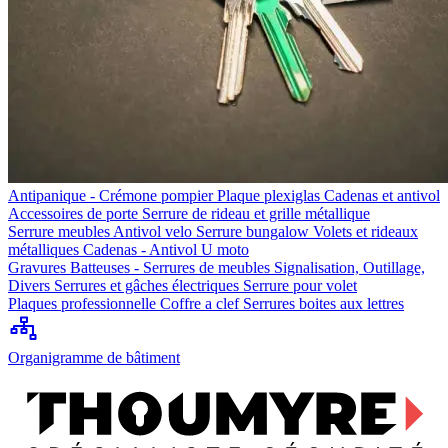
Antipanique - Crémone pompier
Plaque plexiglas
Cadenas et antivol
Accessoires de porte
Serrure de rideau et grille métallique
Serrure meubles
Antivol velo
Serrure bungalow
Volets et rideaux
métalliques
Cadenas - Antivol U moto
Gravures
Batteuses - Serrures de meubles
Signalisation, Outillage,
Divers
Serrures et gâches électriques
Serrure pour volet
Plaques professionnelle
Coffre a clef
Serrures boites aux lettres
Organigramme de bâtiment