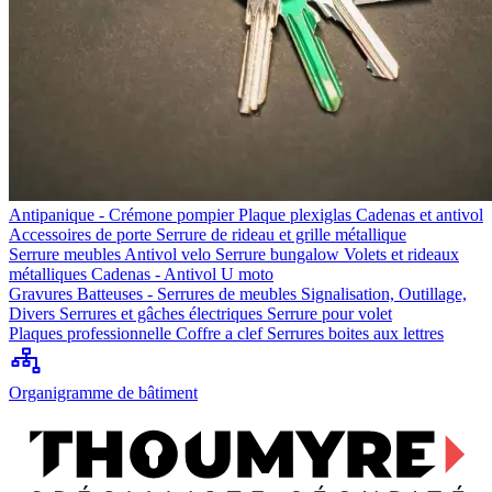
Antipanique - Crémone pompier
Plaque plexiglas
Cadenas et antivol
Accessoires de porte
Serrure de rideau et grille métallique
Serrure meubles
Antivol velo
Serrure bungalow
Volets et rideaux
métalliques
Cadenas - Antivol U moto
Gravures
Batteuses - Serrures de meubles
Signalisation, Outillage,
Divers
Serrures et gâches électriques
Serrure pour volet
Plaques professionnelle
Coffre a clef
Serrures boites aux lettres
Organigramme de bâtiment