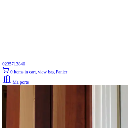
0235713840
0
Items in cart, view bag
Panier
Ma porte