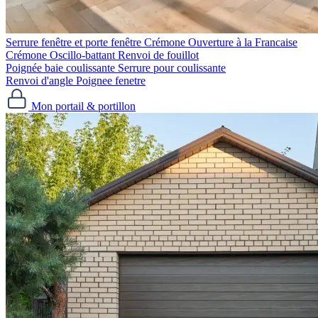
Serrure fenêtre et porte fenêtre
Crémone Ouverture à la Francaise
Crémone Oscillo-battant
Renvoi de fouillot
Poignée baie coulissante
Serrure pour coulissante
Renvoi d'angle
Poignee fenetre
Mon portail & portillon