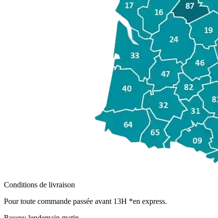
Conditions de livraison
Pour toute commande passée avant 13H *en express.
Rouge:
lendemain matin