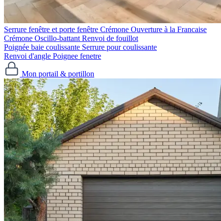
Serrure fenêtre et porte fenêtre
Crémone Ouverture à la Francaise
Crémone Oscillo-battant
Renvoi de fouillot
Poignée baie coulissante
Serrure pour coulissante
Renvoi d'angle
Poignee fenetre
Mon portail & portillon