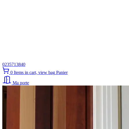
0235713840
0
Items in cart, view bag
Panier
Ma porte