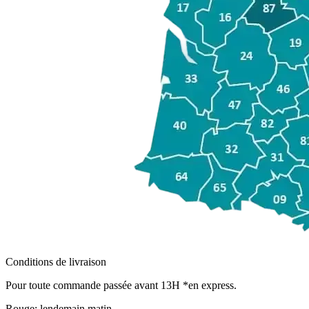
Conditions de livraison
Pour toute commande passée avant 13H *en express.
Rouge:
lendemain matin