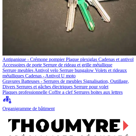
Antipanique - Crémone pompier
Plaque plexiglas
Cadenas et antivol
Accessoires de porte
Serrure de rideau et grille métallique
Serrure meubles
Antivol velo
Serrure bungalow
Volets et rideaux
métalliques
Cadenas - Antivol U moto
Gravures
Batteuses - Serrures de meubles
Signalisation, Outillage,
Divers
Serrures et gâches électriques
Serrure pour volet
Plaques professionnelle
Coffre a clef
Serrures boites aux lettres
Organigramme de bâtiment