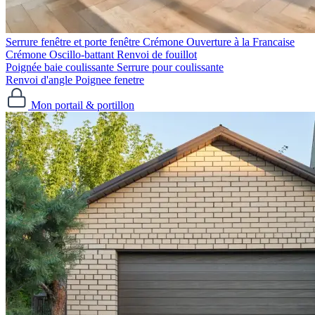
Serrure fenêtre et porte fenêtre
Crémone Ouverture à la Francaise
Crémone Oscillo-battant
Renvoi de fouillot
Poignée baie coulissante
Serrure pour coulissante
Renvoi d'angle
Poignee fenetre
Mon portail & portillon