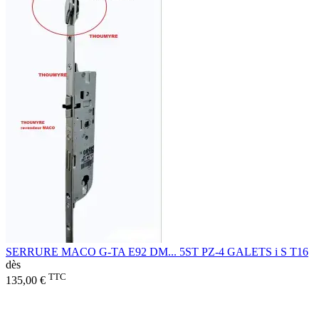
SERRURE MACO G-TA E92 DM... 5ST PZ-4 GALETS i S T16
dès
TTC
135,00 €