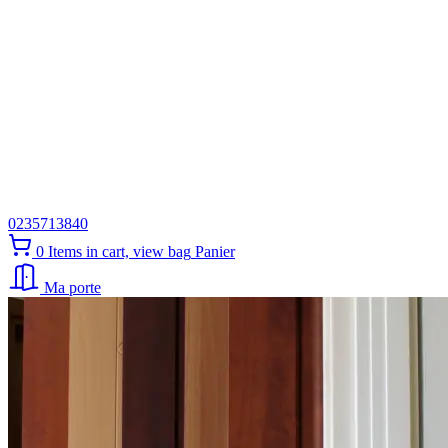
0235713840
0
Items in cart, view bag
Panier
Ma porte