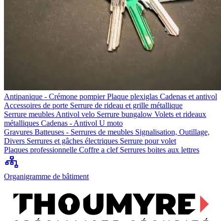
Antipanique - Crémone pompier
Plaque plexiglas
Cadenas et antivol
Accessoires de porte
Serrure de rideau et grille métallique
Serrure meubles
Antivol velo
Serrure bungalow
Volets et rideaux
métalliques
Cadenas - Antivol U moto
Gravures
Batteuses - Serrures de meubles
Signalisation, Outillage,
Divers
Serrures et gâches électriques
Serrure pour volet
Plaques professionnelle
Coffre a clef
Serrures boites aux lettres
Organigramme de bâtiment