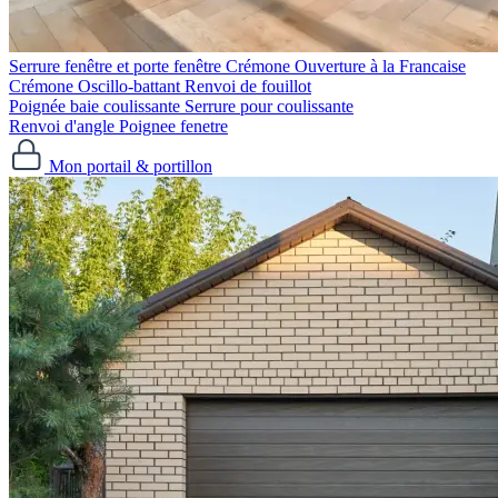
Serrure fenêtre et porte fenêtre
Crémone Ouverture à la Francaise
Crémone Oscillo-battant
Renvoi de fouillot
Poignée baie coulissante
Serrure pour coulissante
Renvoi d'angle
Poignee fenetre
Mon portail & portillon