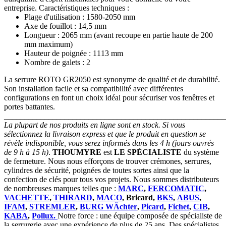
entreprise. Caractéristiques techniques :
Plage d'utilisation : 1580-2050 mm
Axe de fouillot : 14,5 mm
Longueur : 2065 mm (avant recoupe en partie haute de 200
mm maximum)
Hauteur de poignée : 1113 mm
Nombre de galets : 2
La serrure ROTO GR2050 est synonyme de qualité et de durabilité.
Son installation facile et sa compatibilité avec différentes
configurations en font un choix idéal pour sécuriser vos fenêtres et
portes battantes.
_______________________________________________________
La plupart de nos produits en ligne sont en stock. Si vous
sélectionnez la livraison express et que le produit en question se
révèle indisponible, vous serez informés dans les 4 h (jours ouvrés
de 9 h à 15 h)
.
THOUMYRE
est
LE SPÉCIALISTE
du système
de fermeture. Nous nous efforçons de trouver crémones, serrures,
cylindres de sécurité, poignées de toutes sortes ainsi que la
confection de clés pour tous vos projets. Nous sommes distributeurs
de nombreuses marques telles que :
MARC
,
FERCOMATIC
,
VACHETTE
,
THIRARD
,
MACO
, Bricard,
BKS
,
ABUS
,
IFAM
,
STREMLER
,
BURG WÄchter
,
Picard
,
Fichet
,
CIB
,
KABA
,
Pollux.
Notre force : une équipe composée de spécialiste de
la serrurerie avec une expérience de plus de 25 ans. Des spécialistes