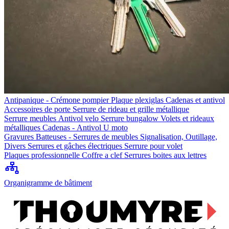
Antipanique - Crémone pompier
Plaque plexiglas
Cadenas et antivol
Accessoires de porte
Serrure de rideau et grille métallique
Serrure meubles
Antivol velo
Serrure bungalow
Volets et rideaux
métalliques
Cadenas - Antivol U moto
Gravures
Batteuses - Serrures de meubles
Signalisation, Outillage,
Divers
Serrures et gâches électriques
Serrure pour volet
Plaques professionnelle
Coffre a clef
Serrures boites aux lettres
Organigramme de bâtiment