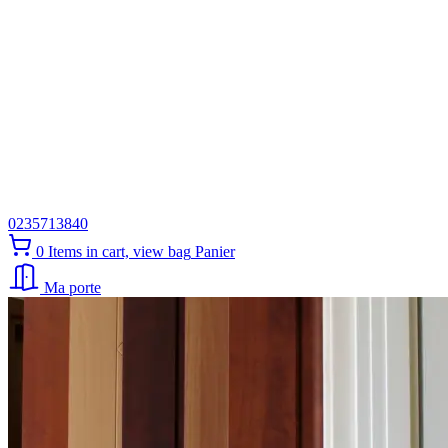
0235713840
0
Items in cart, view bag
Panier
Ma porte