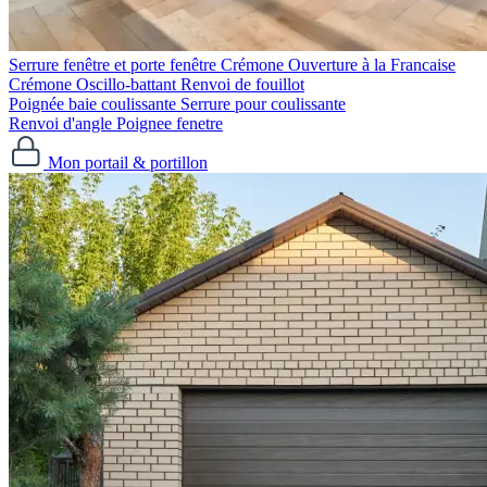
Serrure fenêtre et porte fenêtre
Crémone Ouverture à la Francaise
Crémone Oscillo-battant
Renvoi de fouillot
Poignée baie coulissante
Serrure pour coulissante
Renvoi d'angle
Poignee fenetre
Mon portail & portillon