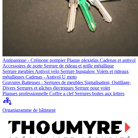
Antipanique - Crémone pompier
Plaque plexiglas
Cadenas et antivol
Accessoires de porte
Serrure de rideau et grille métallique
Serrure meubles
Antivol velo
Serrure bungalow
Volets et rideaux
métalliques
Cadenas - Antivol U moto
Gravures
Batteuses - Serrures de meubles
Signalisation, Outillage,
Divers
Serrures et gâches électriques
Serrure pour volet
Plaques professionnelle
Coffre a clef
Serrures boites aux lettres
Organigramme de bâtiment