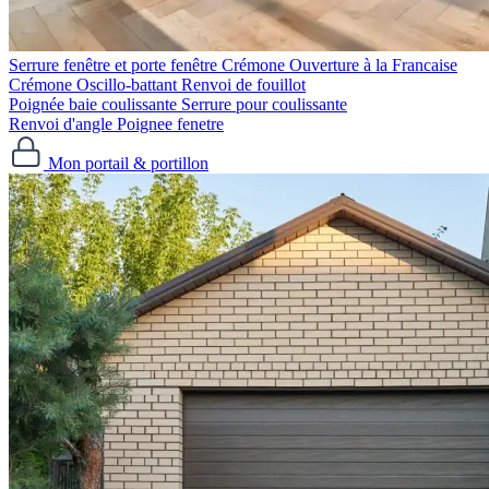
Serrure fenêtre et porte fenêtre
Crémone Ouverture à la Francaise
Crémone Oscillo-battant
Renvoi de fouillot
Poignée baie coulissante
Serrure pour coulissante
Renvoi d'angle
Poignee fenetre
Mon portail & portillon