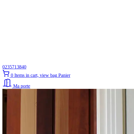
0235713840
0
Items in cart, view bag
Panier
Ma porte