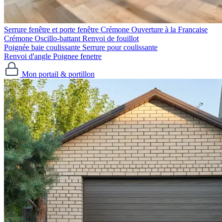
Serrure fenêtre et porte fenêtre
Crémone Ouverture à la Francaise
Crémone Oscillo-battant
Renvoi de fouillot
Poignée baie coulissante
Serrure pour coulissante
Renvoi d'angle
Poignee fenetre
Mon portail & portillon