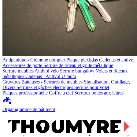
Antipanique - Crémone pompier
Plaque plexiglas
Cadenas et antivol
Accessoires de porte
Serrure de rideau et grille métallique
Serrure meubles
Antivol velo
Serrure bungalow
Volets et rideaux
métalliques
Cadenas - Antivol U moto
Gravures
Batteuses - Serrures de meubles
Signalisation, Outillage,
Divers
Serrures et gâches électriques
Serrure pour volet
Plaques professionnelle
Coffre a clef
Serrures boites aux lettres
Organigramme de bâtiment