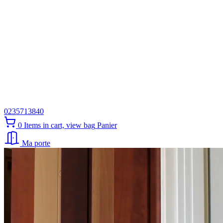
0235713840
0
Items in cart, view bag
Panier
Ma porte