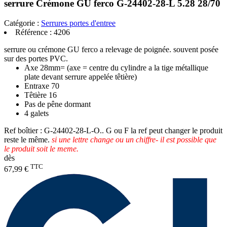
serrure Crémone GU ferco G-24402-28-L 5.28 28/70
Catégorie :
Serrures portes d'entree
Référence :
4206
serrure ou crémone GU ferco a relevage de poignée. souvent posée
sur des portes PVC.
Axe 28mm= (axe = centre du cylindre a la tige métallique
plate devant serrure appelée têtière)
Entraxe 70
Têtière 16
Pas de pêne dormant
4 galets
Ref boîtier : G-24402-28-L-O.. G ou F la ref peut changer le produit
reste le même.
si une lettre change ou un chiffre- il est possible que
le produit soit le meme.
dès
TTC
67,99 €