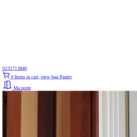
0235713840
0
Items in cart, view bag
Panier
Ma porte