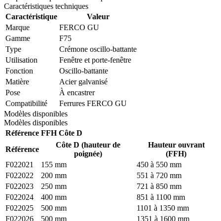
Caractéristiques techniques
Caractéristique
Valeur
Marque
FERCO GU
Gamme
F75
Type
Crémone oscillo-battante
Utilisation
Fenêtre et porte-fenêtre
Fonction
Oscillo-battante
Matière
Acier galvanisé
Pose
À encastrer
Compatibilité
Ferrures FERCO GU
Modèles disponibles
Modèles disponibles
Référence
FFH
Côte D
Côte D (hauteur de
Hauteur ouvrant
Référence
poignée)
(FFH)
F022021
155 mm
450 à 550 mm
F022022
200 mm
551 à 720 mm
F022023
250 mm
721 à 850 mm
F022024
400 mm
851 à 1100 mm
F022025
500 mm
1101 à 1350 mm
F022026
500 mm
1351 à 1600 mm