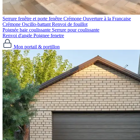
Serrure fenêtre et porte fenêtre
Crémone Ouverture à la Francaise
Crémone Oscillo-battant
Renvoi de fouillot
Poignée baie coulissante
Serrure pour coulissante
Renvoi d'angle
Poignee fenetre
Mon portail & portillon