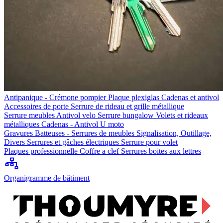
Antipanique - Crémone pompier
Plaque plexiglas
Cadenas et antivol
Accessoires de porte
Serrure de rideau et grille métallique
Serrure meubles
Antivol velo
Serrure bungalow
Volets et rideaux
métalliques
Cadenas - Antivol U moto
Gravures
Batteuses - Serrures de meubles
Signalisation, Outillage,
Divers
Serrures et gâches électriques
Serrure pour volet
Plaques professionnelle
Coffre a clef
Serrures boites aux lettres
Organigramme de bâtiment