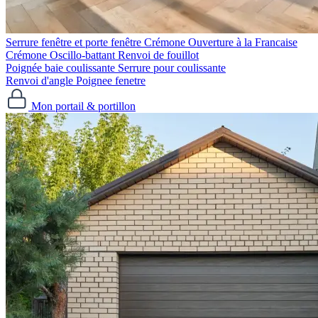
Serrure fenêtre et porte fenêtre
Crémone Ouverture à la Francaise
Crémone Oscillo-battant
Renvoi de fouillot
Poignée baie coulissante
Serrure pour coulissante
Renvoi d'angle
Poignee fenetre
Mon portail & portillon