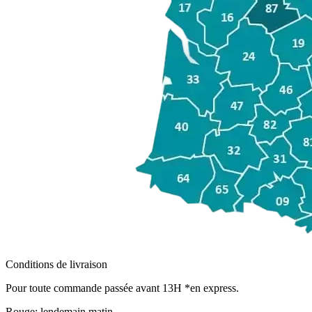
Conditions de livraison
Pour toute commande passée avant 13H *en express.
Rouge:
lendemain matin