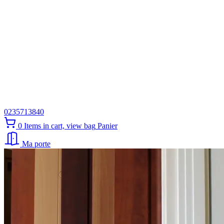
0235713840
0
Items in cart, view bag
Panier
Ma porte