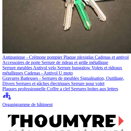
Antipanique - Crémone pompier
Plaque plexiglas
Cadenas et antivol
Accessoires de porte
Serrure de rideau et grille métallique
Serrure meubles
Antivol velo
Serrure bungalow
Volets et rideaux
métalliques
Cadenas - Antivol U moto
Gravures
Batteuses - Serrures de meubles
Signalisation, Outillage,
Divers
Serrures et gâches électriques
Serrure pour volet
Plaques professionnelle
Coffre a clef
Serrures boites aux lettres
Organigramme de bâtiment