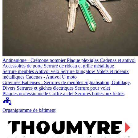
Antipanique - Crémone pompier
Plaque plexiglas
Cadenas et antivol
Accessoires de porte
Serrure de rideau et grille métallique
Serrure meubles
Antivol velo
Serrure bungalow
Volets et rideaux
métalliques
Cadenas - Antivol U moto
Gravures
Batteuses - Serrures de meubles
Signalisation, Outillage,
Divers
Serrures et gâches électriques
Serrure pour volet
Plaques professionnelle
Coffre a clef
Serrures boites aux lettres
Organigramme de bâtiment