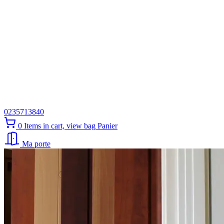
0235713840
0
Items in cart, view bag
Panier
Ma porte