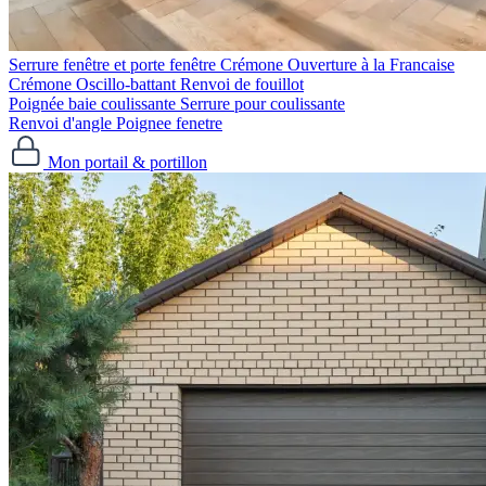
Serrure fenêtre et porte fenêtre
Crémone Ouverture à la Francaise
Crémone Oscillo-battant
Renvoi de fouillot
Poignée baie coulissante
Serrure pour coulissante
Renvoi d'angle
Poignee fenetre
Mon portail & portillon