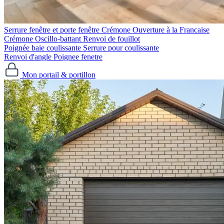
Serrure fenêtre et porte fenêtre
Crémone Ouverture à la Francaise
Crémone Oscillo-battant
Renvoi de fouillot
Poignée baie coulissante
Serrure pour coulissante
Renvoi d'angle
Poignee fenetre
Mon portail & portillon