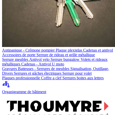
Antipanique - Crémone pompier
Plaque plexiglas
Cadenas et antivol
Accessoires de porte
Serrure de rideau et grille métallique
Serrure meubles
Antivol velo
Serrure bungalow
Volets et rideaux
métalliques
Cadenas - Antivol U moto
Gravures
Batteuses - Serrures de meubles
Signalisation, Outillage,
Divers
Serrures et gâches électriques
Serrure pour volet
Plaques professionnelle
Coffre a clef
Serrures boites aux lettres
Organigramme de bâtiment