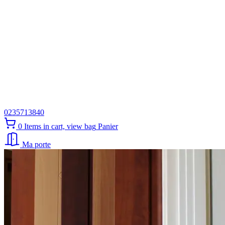
0235713840
0
Items in cart, view bag
Panier
Ma porte