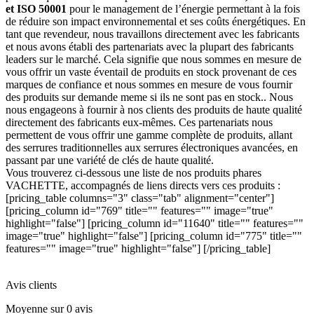
et ISO 50001
pour le management de l’énergie permettant à la fois
de réduire son impact environnemental et ses coûts énergétiques. En
tant que revendeur, nous travaillons directement avec les fabricants
et nous avons établi des partenariats avec la plupart des fabricants
leaders sur le marché. Cela signifie que nous sommes en mesure de
vous offrir un vaste éventail de produits en stock provenant de ces
marques de confiance et nous sommes en mesure de vous fournir
des produits sur demande meme si ils ne sont pas en stock.. Nous
nous engageons à fournir à nos clients des produits de haute qualité
directement des fabricants eux-mêmes. Ces partenariats nous
permettent de vous offrir une gamme complète de produits, allant
des serrures traditionnelles aux serrures électroniques avancées, en
passant par une variété de clés de haute qualité.
Vous trouverez ci-dessous une liste de nos produits phares
VACHETTE, accompagnés de liens directs vers ces produits :
[pricing_table columns="3" class="tab" alignment="center"]
[pricing_column id="769" title="" features="" image="true"
highlight="false"] [pricing_column id="11640" title="" features=""
image="true" highlight="false"] [pricing_column id="775" title=""
features="" image="true" highlight="false"] [/pricing_table]
Avis clients
Moyenne sur 0 avis