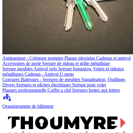
Antipanique - Crémone pompier
Plaque plexiglas
Cadenas et antivol
Accessoires de porte
Serrure de rideau et grille métallique
Serrure meubles
Antivol velo
Serrure bungalow
Volets et rideaux
métalliques
Cadenas - Antivol U moto
Gravures
Batteuses - Serrures de meubles
Signalisation, Outillage,
Divers
Serrures et gâches électriques
Serrure pour volet
Plaques professionnelle
Coffre a clef
Serrures boites aux lettres
Organigramme de bâtiment