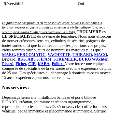
Réversible ?
Oui
La plupart de nos produits en ligne sont en stock. Si vous sélectionnez la
livraison express et que le produit en question se révèle indisponible, vous
THOUMYRE
est
serez informés dans les 4h (jours ouvrés de 9h à 15h)
.
LE SPÉCIALISTE
du système de fermeture. Nous nous efforçons
de trouver crémones, serrures, cylindres de sécurité, poignées de
toutes sortes ainsi que la confection de clés pour tous vos projets.
Nous sommes distributeurs de nombreuses marques telles que :
MARC
,
FERCOMATIC
,
VACHETTE
,
THIRARD
,
MACO
,
Bricard,
BKS
,
ABUS
,
IFAM
,
STREMLER
,
BURG WÄchter
,
Picard
,
Fichet
,
CIB
,
KABA
,
Pollux.
Notre force : une équipe
composée de spécialiste de la serrurerie avec une expérience de plus
de 25 ans. Des spécialistes du dépannage à domicile avec en moyen
15 ans d'expérience pour nos intervenants.
Nos services :
Dépannage serrurerie, installation bandeau et porte blindée
PICARD, création, fourniture et réappro organigramme,
reproduction de clés minutes, clés sécurisées, clés coffre-fort, clés
véhicule, badge immeuble et télécommande d’immeuble. Serrure