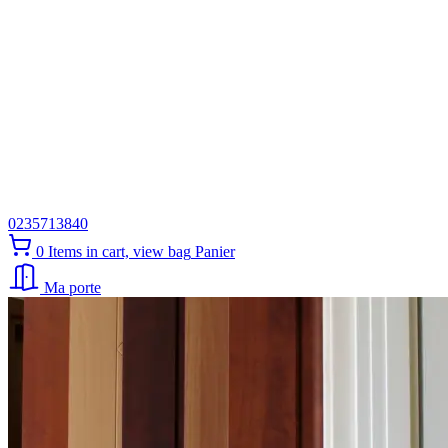
0235713840
0
Items in cart, view bag
Panier
Ma porte