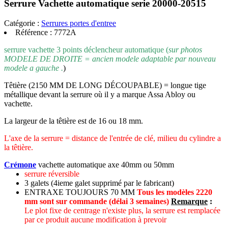
Serrure Vachette automatique serie 20000-20515
Catégorie :
Serrures portes d'entree
Référence :
7772A
serrure vachette 3 points déclencheur automatique (
sur photos
MODELE DE DROITE = ancien modele adaptable par nouveau
modele a gauche .
)
Têtière (2150 MM DE LONG DÉCOUPABLE) = longue tige
métallique devant la serrure où il y a marque Assa Abloy ou
vachette.
La largeur de la têtière est de 16 ou 18 mm.
L'axe de la serrure = distance de l'entrée de clé, milieu du cylindre a
la têtière.
Crémone
vachette automatique axe 40mm ou 50mm
serrure réversible
3 galets (4ieme galet supprimé par le fabricant)
ENTRAXE TOUJOURS 70 MM
Tous les modèles 2220
mm sont sur commande (délai 3 semaines)
Remarque
:
Le plot fixe de centrage n'existe plus, la serrure est remplacée
par ce produit aucune modification à prevoir