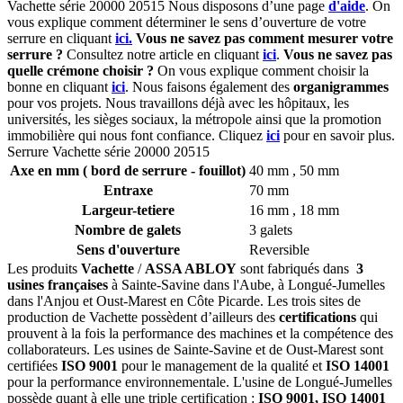
Vachette série 20000 20515 Nous disposons d’une page
d'aide
.
On
vous explique comment déterminer le sens d’ouverture de votre
serrure en cliquant
ici.
Vous ne savez pas comment mesurer votre
serrure ?
Consultez notre article en cliquant
ici
.
Vous ne savez pas
quelle crémone choisir ?
On vous explique comment choisir la
bonne en cliquant
ici
.
Nous faisons également des
organigrammes
pour vos projets. Nous travaillons déjà avec les hôpitaux, les
universités, les sièges sociaux, la métropole ainsi que la promotion
immobilière qui nous font confiance. Cliquez
ici
pour en savoir plus.
Serrure Vachette série 20000 20515
Axe en mm ( bord de serrure - fouillot)
40 mm , 50 mm
Entraxe
70 mm
Largeur-tetiere
16 mm , 18 mm
Nombre de galets
3 galets
Sens d'ouverture
Reversible
Les produits
Vachette
/
ASSA ABLOY
sont fabriqués dans
3
usines françaises
à Sainte-Savine dans l'Aube, à Longué-Jumelles
dans l'Anjou et Oust-Marest en Côte Picarde. Les trois sites de
production de Vachette possèdent d’ailleurs des
certifications
qui
prouvent à la fois la performance des machines et la compétence des
collaborateurs. Les usines de Sainte-Savine et de Oust-Marest sont
certifiées
ISO 9001
pour le management de la qualité et
ISO 14001
pour la performance environnementale. L'usine de Longué-Jumelles
possède quant à elle une triple certification :
ISO 9001, ISO 14001