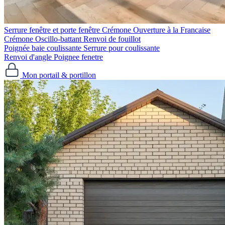
Serrure fenêtre et porte fenêtre
Crémone Ouverture à la Francaise
Crémone Oscillo-battant
Renvoi de fouillot
Poignée baie coulissante
Serrure pour coulissante
Renvoi d'angle
Poignee fenetre
Mon portail & portillon