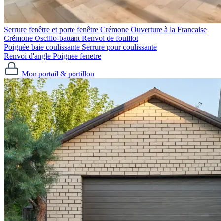
Serrure fenêtre et porte fenêtre
Crémone Ouverture à la Francaise
Crémone Oscillo-battant
Renvoi de fouillot
Poignée baie coulissante
Serrure pour coulissante
Renvoi d'angle
Poignee fenetre
Mon portail & portillon