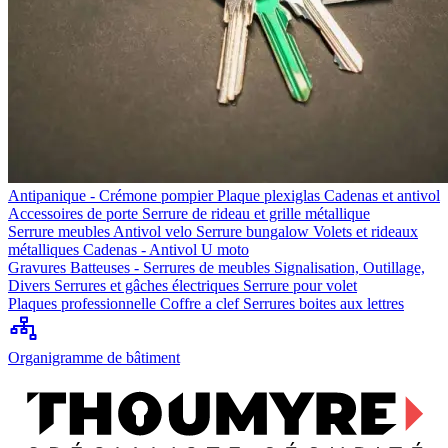
Antipanique - Crémone pompier
Plaque plexiglas
Cadenas et antivol
Accessoires de porte
Serrure de rideau et grille métallique
Serrure meubles
Antivol velo
Serrure bungalow
Volets et rideaux
métalliques
Cadenas - Antivol U moto
Gravures
Batteuses - Serrures de meubles
Signalisation, Outillage,
Divers
Serrures et gâches électriques
Serrure pour volet
Plaques professionnelle
Coffre a clef
Serrures boites aux lettres
Organigramme de bâtiment