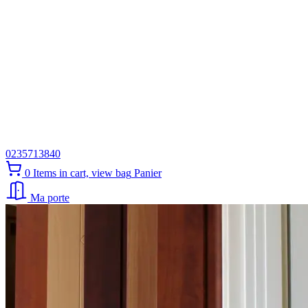
0235713840
0
Items in cart, view bag
Panier
Ma porte