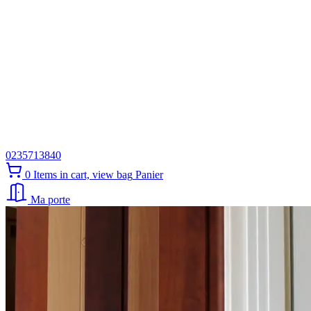
0235713840
0
Items in cart, view bag
Panier
Ma porte