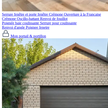
Serrure fenêtre et porte fenêtre
Crémone Ouverture à la Francaise
Crémone Oscillo-battant
Renvoi de fouillot
Poignée baie coulissante
Serrure pour coulissante
Renvoi d'angle
Poignee fenetre
Mon portail & portillon