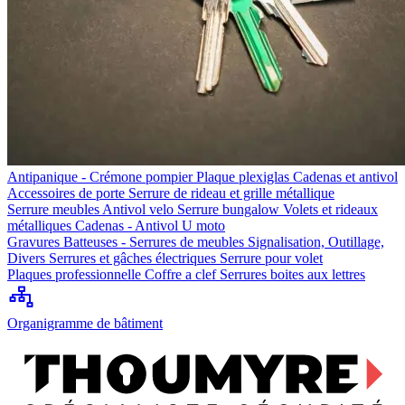
Antipanique - Crémone pompier
Plaque plexiglas
Cadenas et antivol
Accessoires de porte
Serrure de rideau et grille métallique
Serrure meubles
Antivol velo
Serrure bungalow
Volets et rideaux
métalliques
Cadenas - Antivol U moto
Gravures
Batteuses - Serrures de meubles
Signalisation, Outillage,
Divers
Serrures et gâches électriques
Serrure pour volet
Plaques professionnelle
Coffre a clef
Serrures boites aux lettres
Organigramme de bâtiment