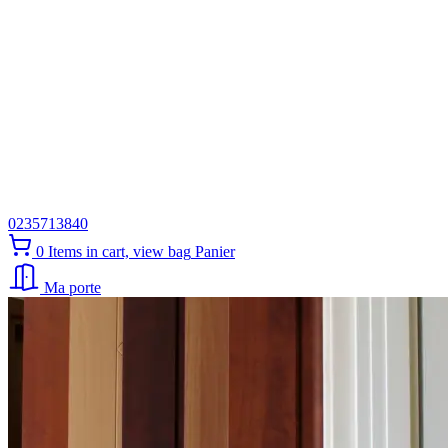
0235713840
0
Items in cart, view bag
Panier
Ma porte