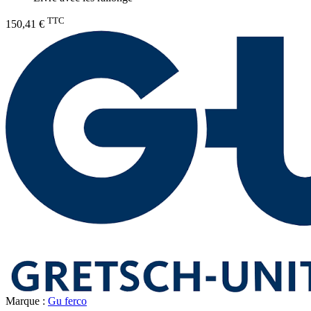
TTC
150,41 €
Marque :
Gu ferco