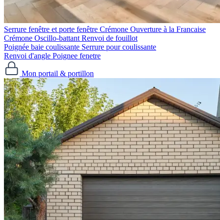
Serrure fenêtre et porte fenêtre
Crémone Ouverture à la Francaise
Crémone Oscillo-battant
Renvoi de fouillot
Poignée baie coulissante
Serrure pour coulissante
Renvoi d'angle
Poignee fenetre
Mon portail & portillon