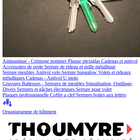
Antipanique - Crémone pompier
Plaque plexiglas
Cadenas et antivol
Accessoires de porte
Serrure de rideau et grille métallique
Serrure meubles
Antivol velo
Serrure bungalow
Volets et rideaux
métalliques
Cadenas - Antivol U moto
Gravures
Batteuses - Serrures de meubles
Signalisation, Outillage,
Divers
Serrures et gâches électriques
Serrure pour volet
Plaques professionnelle
Coffre a clef
Serrures boites aux lettres
Organigramme de bâtiment