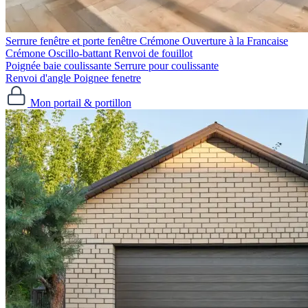
Serrure fenêtre et porte fenêtre
Crémone Ouverture à la Francaise
Crémone Oscillo-battant
Renvoi de fouillot
Poignée baie coulissante
Serrure pour coulissante
Renvoi d'angle
Poignee fenetre
Mon portail & portillon