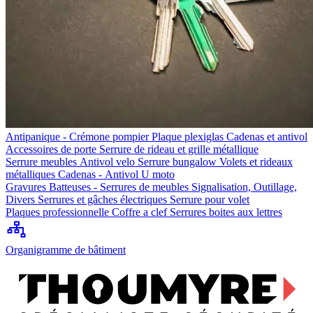
Antipanique - Crémone pompier
Plaque plexiglas
Cadenas et antivol
Accessoires de porte
Serrure de rideau et grille métallique
Serrure meubles
Antivol velo
Serrure bungalow
Volets et rideaux
métalliques
Cadenas - Antivol U moto
Gravures
Batteuses - Serrures de meubles
Signalisation, Outillage,
Divers
Serrures et gâches électriques
Serrure pour volet
Plaques professionnelle
Coffre a clef
Serrures boites aux lettres
Organigramme de bâtiment