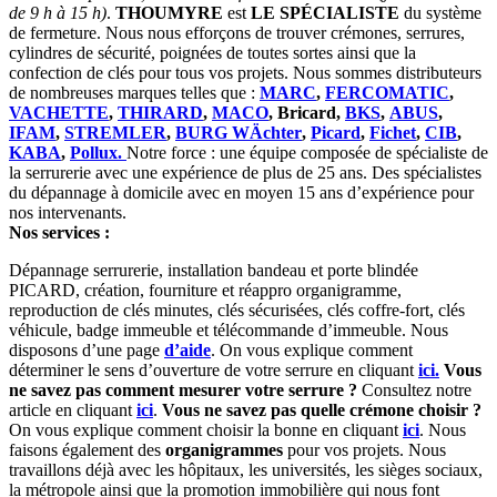
de 9 h à 15 h)
.
THOUMYRE
est
LE SPÉCIALISTE
du système
de fermeture. Nous nous efforçons de trouver crémones, serrures,
cylindres de sécurité, poignées de toutes sortes ainsi que la
confection de clés pour tous vos projets. Nous sommes distributeurs
de nombreuses marques telles que :
MARC
,
FERCOMATIC
,
VACHETTE
,
THIRARD
,
MACO
, Bricard,
BKS
,
ABUS
,
IFAM
,
STREMLER
,
BURG WÄchter
,
Picard
,
Fichet
,
CIB
,
KABA
,
Pollux.
Notre force : une équipe composée de spécialiste de
la serrurerie avec une expérience de plus de 25 ans. Des spécialistes
du dépannage à domicile avec en moyen 15 ans d’expérience pour
nos intervenants.
Nos services :
Dépannage serrurerie, installation bandeau et porte blindée
PICARD, création, fourniture et réappro organigramme,
reproduction de clés minutes, clés sécurisées, clés coffre-fort, clés
véhicule, badge immeuble et télécommande d’immeuble. Nous
disposons d’une page
d’aide
. On vous explique comment
déterminer le sens d’ouverture de votre serrure en cliquant
ici.
Vous
ne savez pas comment mesurer votre serrure ?
Consultez notre
article en cliquant
ici
.
Vous ne savez pas quelle crémone choisir ?
On vous explique comment choisir la bonne en cliquant
ici
. Nous
faisons également des
organigrammes
pour vos projets. Nous
travaillons déjà avec les hôpitaux, les universités, les sièges sociaux,
la métropole ainsi que la promotion immobilière qui nous font