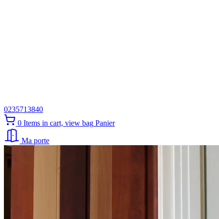
0235713840
0
Items in cart, view bag
Panier
Ma porte