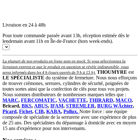
Livraison en 24 à 48h
Pour toute commande passée avant 13h, réception estimée dès le
lendemain avant 11h en Île-de-France (hors week-ends).
La plupart de nos produits en ligne sont en stock. Si vous sélectionnez la
livraison express et que le produit en question se révèle indisponible, vous
THOUMYRE
est
serez informés dans les 4 h (jours ouvrés de 9 h à 15 h)
.
LE SPÉCIALISTE
du système de fermeture. Nous nous efforçons
de trouver crémones, serrures, cylindres de sécurité, poignées de
toutes sortes ainsi que la confection de clés pour tous vos projets.
Nous sommes distributeurs de nombreuses marques telles que :
MARC
,
FERCOMATIC
,
VACHETTE
,
THIRARD
,
MACO
,
Bricard,
BKS
,
ABUS
,
IFAM
,
STREMLER
,
BURG WÄchter
,
Picard
,
Fichet
,
CIB
,
KABA
,
Pollux.
Notre force : une équipe
composée de spécialiste de la serrurerie avec une expérience de plus
de 25 ans. Des spécialistes du dépannage à domicile avec en moyen
15 ans d'expérience pour nos intervenants.