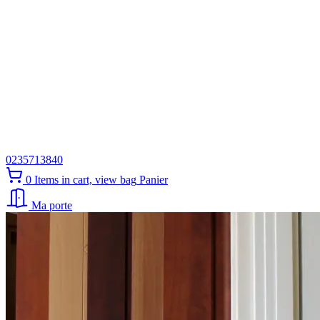
0235713840
0
Items in cart, view bag
Panier
Ma porte