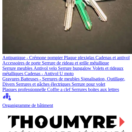
Antipanique - Crémone pompier
Plaque plexiglas
Cadenas et antivol
Accessoires de porte
Serrure de rideau et grille métallique
Serrure meubles
Antivol velo
Serrure bungalow
Volets et rideaux
métalliques
Cadenas - Antivol U moto
Gravures
Batteuses - Serrures de meubles
Signalisation, Outillage,
Divers
Serrures et gâches électriques
Serrure pour volet
Plaques professionnelle
Coffre a clef
Serrures boites aux lettres
Organigramme de bâtiment