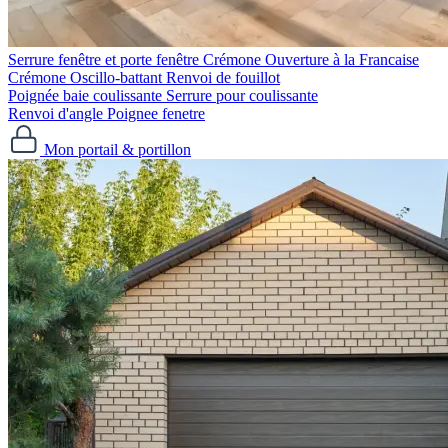
Serrure fenêtre et porte fenêtre
Crémone Ouverture à la Francaise
Crémone Oscillo-battant
Renvoi de fouillot
Poignée baie coulissante
Serrure pour coulissante
Renvoi d'angle
Poignee fenetre
Mon portail & portillon