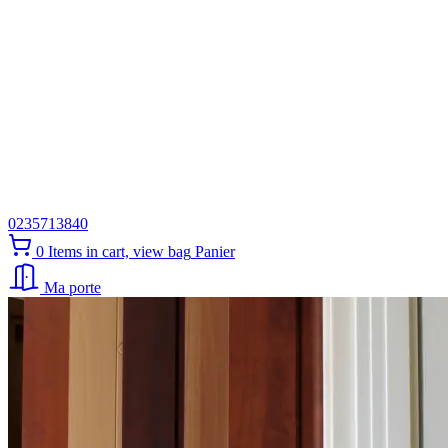
0235713840
0
Items in cart, view bag
Panier
Ma porte