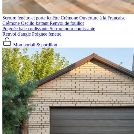
Serrure fenêtre et porte fenêtre
Crémone Ouverture à la Francaise
Crémone Oscillo-battant
Renvoi de fouillot
Poignée baie coulissante
Serrure pour coulissante
Renvoi d'angle
Poignee fenetre
Mon portail & portillon