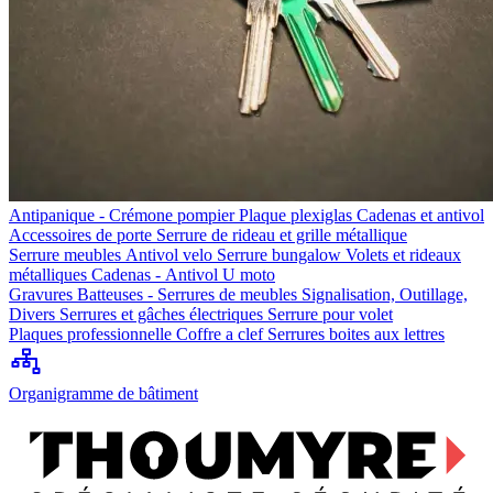
Antipanique - Crémone pompier
Plaque plexiglas
Cadenas et antivol
Accessoires de porte
Serrure de rideau et grille métallique
Serrure meubles
Antivol velo
Serrure bungalow
Volets et rideaux
métalliques
Cadenas - Antivol U moto
Gravures
Batteuses - Serrures de meubles
Signalisation, Outillage,
Divers
Serrures et gâches électriques
Serrure pour volet
Plaques professionnelle
Coffre a clef
Serrures boites aux lettres
Organigramme de bâtiment