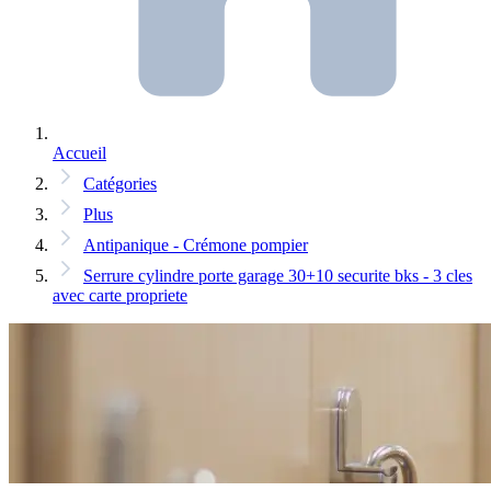
Accueil
Catégories
Plus
Antipanique - Crémone pompier
Serrure cylindre porte garage 30+10 securite bks - 3 cles
avec carte propriete