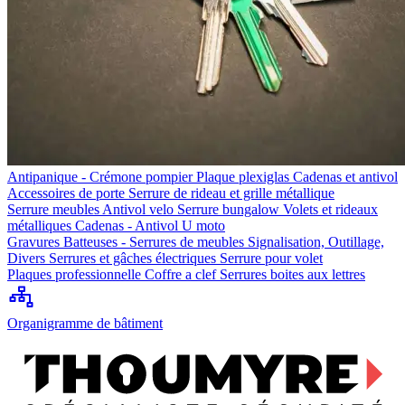
Antipanique - Crémone pompier
Plaque plexiglas
Cadenas et antivol
Accessoires de porte
Serrure de rideau et grille métallique
Serrure meubles
Antivol velo
Serrure bungalow
Volets et rideaux
métalliques
Cadenas - Antivol U moto
Gravures
Batteuses - Serrures de meubles
Signalisation, Outillage,
Divers
Serrures et gâches électriques
Serrure pour volet
Plaques professionnelle
Coffre a clef
Serrures boites aux lettres
Organigramme de bâtiment