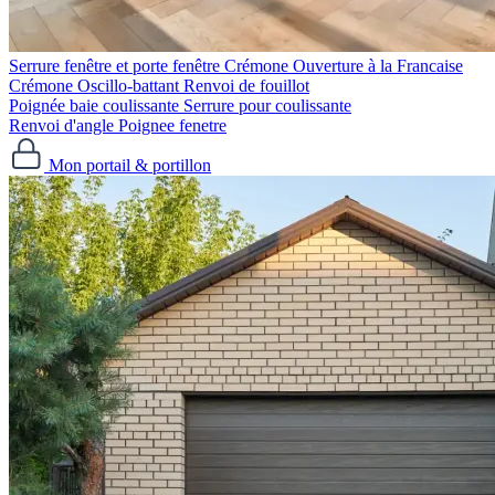
Serrure fenêtre et porte fenêtre
Crémone Ouverture à la Francaise
Crémone Oscillo-battant
Renvoi de fouillot
Poignée baie coulissante
Serrure pour coulissante
Renvoi d'angle
Poignee fenetre
Mon portail & portillon