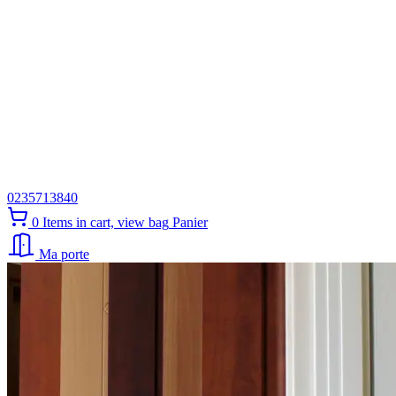
0235713840
0
Items in cart, view bag
Panier
Ma porte