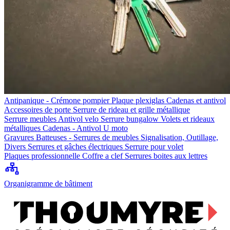
Antipanique - Crémone pompier
Plaque plexiglas
Cadenas et antivol
Accessoires de porte
Serrure de rideau et grille métallique
Serrure meubles
Antivol velo
Serrure bungalow
Volets et rideaux
métalliques
Cadenas - Antivol U moto
Gravures
Batteuses - Serrures de meubles
Signalisation, Outillage,
Divers
Serrures et gâches électriques
Serrure pour volet
Plaques professionnelle
Coffre a clef
Serrures boites aux lettres
Organigramme de bâtiment