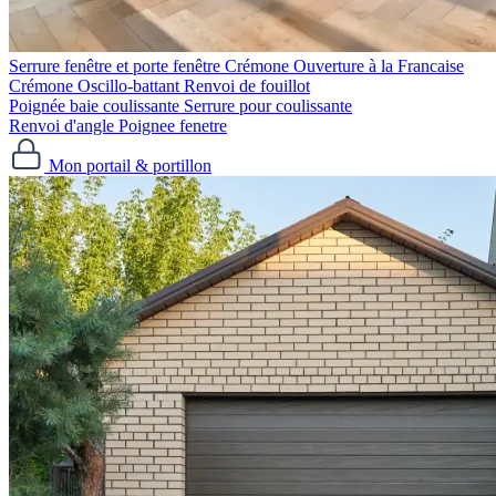
Serrure fenêtre et porte fenêtre
Crémone Ouverture à la Francaise
Crémone Oscillo-battant
Renvoi de fouillot
Poignée baie coulissante
Serrure pour coulissante
Renvoi d'angle
Poignee fenetre
Mon portail & portillon