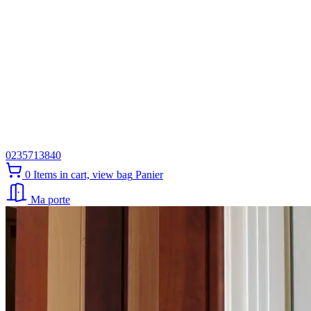
0235713840
0
Items in cart, view bag
Panier
Ma porte