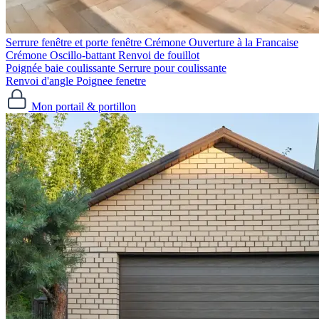
Serrure fenêtre et porte fenêtre
Crémone Ouverture à la Francaise
Crémone Oscillo-battant
Renvoi de fouillot
Poignée baie coulissante
Serrure pour coulissante
Renvoi d'angle
Poignee fenetre
Mon portail & portillon