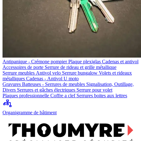
Antipanique - Crémone pompier
Plaque plexiglas
Cadenas et antivol
Accessoires de porte
Serrure de rideau et grille métallique
Serrure meubles
Antivol velo
Serrure bungalow
Volets et rideaux
métalliques
Cadenas - Antivol U moto
Gravures
Batteuses - Serrures de meubles
Signalisation, Outillage,
Divers
Serrures et gâches électriques
Serrure pour volet
Plaques professionnelle
Coffre a clef
Serrures boites aux lettres
Organigramme de bâtiment