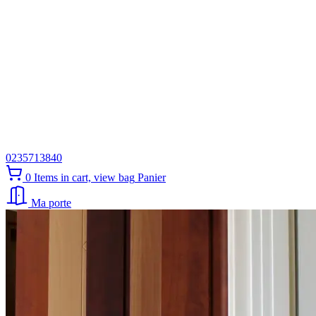
0235713840
0
Items in cart, view bag
Panier
Ma porte