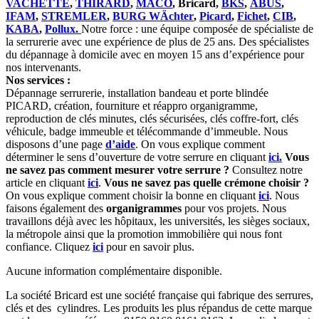
VACHETTE
,
THIRARD
,
MACO
, Bricard,
BKS
,
ABUS
,
IFAM
,
STREMLER
,
BURG WÄchter
,
Picard
,
Fichet
,
CIB
,
KABA
,
Pollux.
Notre force : une équipe composée de spécialiste de
la serrurerie avec une expérience de plus de 25 ans. Des spécialistes
du dépannage à domicile avec en moyen 15 ans d’expérience pour
nos intervenants.
Nos services :
Dépannage serrurerie, installation bandeau et porte blindée
PICARD, création, fourniture et réappro organigramme,
reproduction de clés minutes, clés sécurisées, clés coffre-fort, clés
véhicule, badge immeuble et télécommande d’immeuble. Nous
disposons d’une page
d’aide
. On vous explique comment
déterminer le sens d’ouverture de votre serrure en cliquant
ici.
Vous
ne savez pas comment mesurer votre serrure ?
Consultez notre
article en cliquant
ici
.
Vous ne savez pas quelle crémone choisir ?
On vous explique comment choisir la bonne en cliquant
ici
. Nous
faisons également des
organigrammes
pour vos projets. Nous
travaillons déjà avec les hôpitaux, les universités, les sièges sociaux,
la métropole ainsi que la promotion immobilière qui nous font
confiance. Cliquez
ici
pour en savoir plus.
Aucune information complémentaire disponible.
La société Bricard est une société française qui fabrique des serrures,
clés et des cylindres. Les produits les plus répandus de cette marque