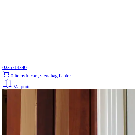
0235713840
0
Items in cart, view bag
Panier
Ma porte