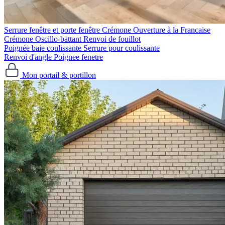
Serrure fenêtre et porte fenêtre
Crémone Ouverture à la Francaise
Crémone Oscillo-battant
Renvoi de fouillot
Poignée baie coulissante
Serrure pour coulissante
Renvoi d'angle
Poignee fenetre
Mon portail & portillon