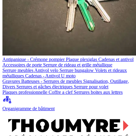
Antipanique - Crémone pompier
Plaque plexiglas
Cadenas et antivol
Accessoires de porte
Serrure de rideau et grille métallique
Serrure meubles
Antivol velo
Serrure bungalow
Volets et rideaux
métalliques
Cadenas - Antivol U moto
Gravures
Batteuses - Serrures de meubles
Signalisation, Outillage,
Divers
Serrures et gâches électriques
Serrure pour volet
Plaques professionnelle
Coffre a clef
Serrures boites aux lettres
Organigramme de bâtiment