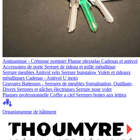
Antipanique - Crémone pompier
Plaque plexiglas
Cadenas et antivol
Accessoires de porte
Serrure de rideau et grille métallique
Serrure meubles
Antivol velo
Serrure bungalow
Volets et rideaux
métalliques
Cadenas - Antivol U moto
Gravures
Batteuses - Serrures de meubles
Signalisation, Outillage,
Divers
Serrures et gâches électriques
Serrure pour volet
Plaques professionnelle
Coffre a clef
Serrures boites aux lettres
Organigramme de bâtiment