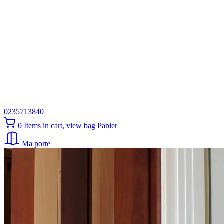
0235713840
0
Items in cart, view bag
Panier
Ma porte