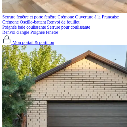
Serrure fenêtre et porte fenêtre
Crémone Ouverture à la Francaise
Crémone Oscillo-battant
Renvoi de fouillot
Poignée baie coulissante
Serrure pour coulissante
Renvoi d'angle
Poignee fenetre
Mon portail & portillon