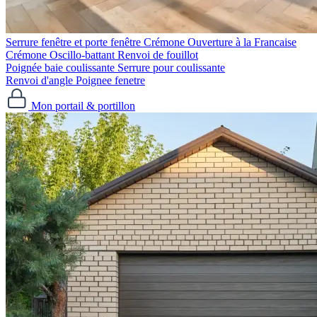
Serrure fenêtre et porte fenêtre
Crémone Ouverture à la Francaise
Crémone Oscillo-battant
Renvoi de fouillot
Poignée baie coulissante
Serrure pour coulissante
Renvoi d'angle
Poignee fenetre
Mon portail & portillon