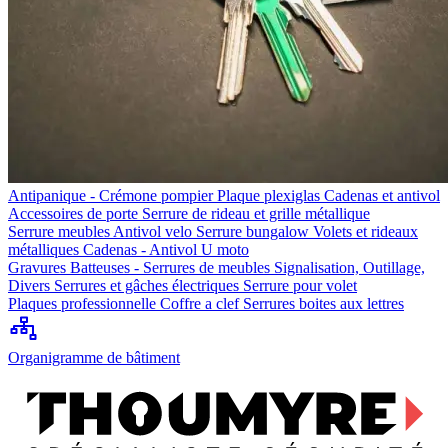
Antipanique - Crémone pompier
Plaque plexiglas
Cadenas et antivol
Accessoires de porte
Serrure de rideau et grille métallique
Serrure meubles
Antivol velo
Serrure bungalow
Volets et rideaux
métalliques
Cadenas - Antivol U moto
Gravures
Batteuses - Serrures de meubles
Signalisation, Outillage,
Divers
Serrures et gâches électriques
Serrure pour volet
Plaques professionnelle
Coffre a clef
Serrures boites aux lettres
Organigramme de bâtiment