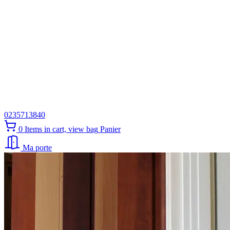
0235713840
0
Items in cart, view bag
Panier
Ma porte