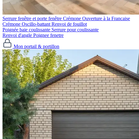
Serrure fenêtre et porte fenêtre
Crémone Ouverture à la Francaise
Crémone Oscillo-battant
Renvoi de fouillot
Poignée baie coulissante
Serrure pour coulissante
Renvoi d'angle
Poignee fenetre
Mon portail & portillon