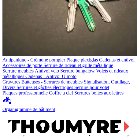
Antipanique - Crémone pompier
Plaque plexiglas
Cadenas et antivol
Accessoires de porte
Serrure de rideau et grille métallique
Serrure meubles
Antivol velo
Serrure bungalow
Volets et rideaux
métalliques
Cadenas - Antivol U moto
Gravures
Batteuses - Serrures de meubles
Signalisation, Outillage,
Divers
Serrures et gâches électriques
Serrure pour volet
Plaques professionnelle
Coffre a clef
Serrures boites aux lettres
Organigramme de bâtiment