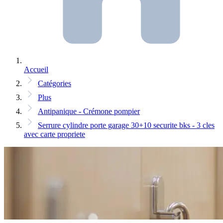
Accueil
Catégories
Plus
Antipanique - Crémone pompier
Serrure cylindre porte garage 30+10 securite bks - 3 cles
avec carte propriete