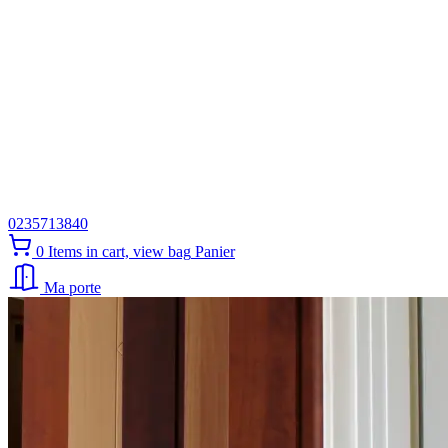
0235713840
0
Items in cart, view bag
Panier
Ma porte