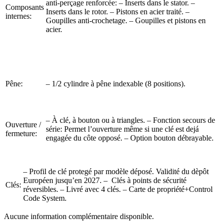
anti-perçage renforcée: – Inserts dans le stator. –
Composants
Inserts dans le rotor. – Pistons en acier traité. –
internes:
Goupilles anti-crochetage. – Goupilles et pistons en
acier.
Pêne:
– 1/2 cylindre à pêne indexable (8 positions).
– À clé, à bouton ou à triangles. – Fonction secours de
Ouverture /
série: Permet l’ouverture même si une clé est dejá
fermeture:
engagée du côte opposé. – Option bouton débrayable.
– Profil de clé protegé par modèle déposé. Validité du dèpôt
Européen jusqu’en 2027. – Clés à points de sécurité
Clés:
réversibles. – Livré avec 4 clés. – Carte de propriété+Control
Code System.
Aucune information complémentaire disponible.