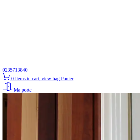
0235713840
0
Items in cart, view bag
Panier
Ma porte