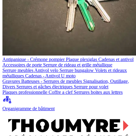
Antipanique - Crémone pompier
Plaque plexiglas
Cadenas et antivol
Accessoires de porte
Serrure de rideau et grille métallique
Serrure meubles
Antivol velo
Serrure bungalow
Volets et rideaux
métalliques
Cadenas - Antivol U moto
Gravures
Batteuses - Serrures de meubles
Signalisation, Outillage,
Divers
Serrures et gâches électriques
Serrure pour volet
Plaques professionnelle
Coffre a clef
Serrures boites aux lettres
Organigramme de bâtiment