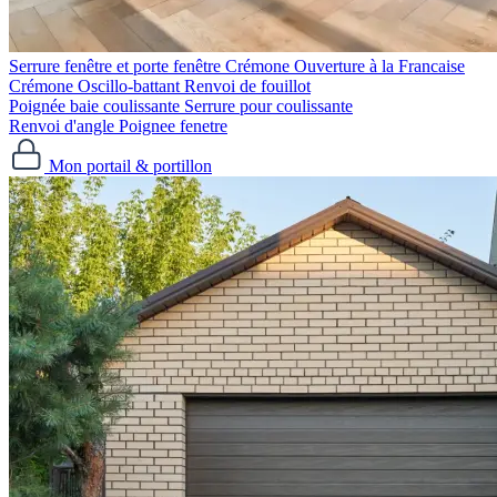
Serrure fenêtre et porte fenêtre
Crémone Ouverture à la Francaise
Crémone Oscillo-battant
Renvoi de fouillot
Poignée baie coulissante
Serrure pour coulissante
Renvoi d'angle
Poignee fenetre
Mon portail & portillon