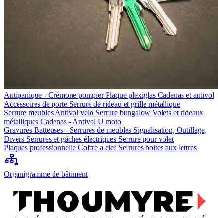
Antipanique - Crémone pompier
Plaque plexiglas
Cadenas et antivol
Accessoires de porte
Serrure de rideau et grille métallique
Serrure meubles
Antivol velo
Serrure bungalow
Volets et rideaux
métalliques
Cadenas - Antivol U moto
Gravures
Batteuses - Serrures de meubles
Signalisation, Outillage,
Divers
Serrures et gâches électriques
Serrure pour volet
Plaques professionnelle
Coffre a clef
Serrures boites aux lettres
Organigramme de bâtiment