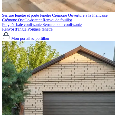
Serrure fenêtre et porte fenêtre
Crémone Ouverture à la Francaise
Crémone Oscillo-battant
Renvoi de fouillot
Poignée baie coulissante
Serrure pour coulissante
Renvoi d'angle
Poignee fenetre
Mon portail & portillon