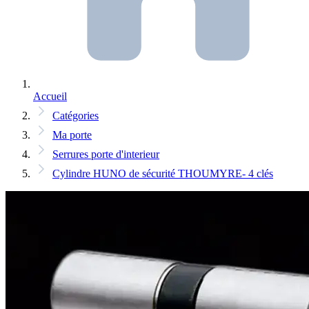
Accueil
Catégories
Ma porte
Serrures porte d'interieur
Cylindre HUNO de sécurité THOUMYRE- 4 clés