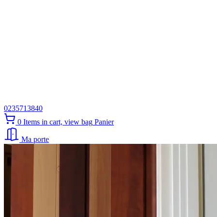
0235713840
0
Items in cart, view bag
Panier
Ma porte